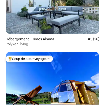
Hébergement ⋅ Dimos Akama
Évaluation
5 (26)
Polyxeni living
Coup de cœur voyageurs
Coups de cœur voyageurs les plus appréciés