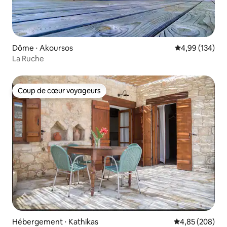
Dôme ⋅ Akoursos
Évaluation moy
4,99 (134)
La Ruche
Coup de cœur voyageurs
Coup de cœur voyageurs
Hébergement ⋅ Kathikas
Évaluation moy
4,85 (208)