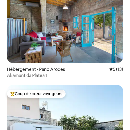
Hébergement ⋅ Pano Arodes
Évaluation
5 (13)
Akamantida Platea 1
Coup de cœur voyageurs
Coups de cœur voyageurs les plus appréciés