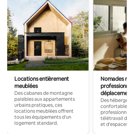
Locations entièrement
Nomades num
meublées
professionnel
déplacement
Des cabanes de montagne
paisibles aux appartements
Des hébergem
urbains pratiques, ces
confortables p
locations meublées offrent
professionnels
tous les équipements d'un
télétravail dis
logement standard.
et d'espaces de