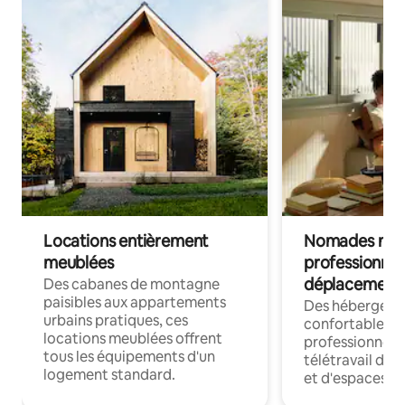
Locations entièrement
Nomades num
meublées
professionnel
déplacement
Des cabanes de montagne
paisibles aux appartements
Des hébergem
urbains pratiques, ces
confortables p
locations meublées offrent
professionnels
tous les équipements d'un
télétravail dis
logement standard.
et d'espaces de