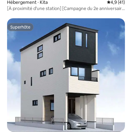
Hébergement ⋅ Kita
Évaluation m
4,9 (41)
[À proximité d'une station] [Campagne du 2e anniversaire
en cours] À 1 minute d'une station / Accès direct :
10 minutes d'Ikebukuro, 16 minutes de
Shinjuku / Logement entier / Capacité maximale :
Superhôte
Superhôte
8 personnes