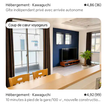
Hébergement ⋅ Kawaguchi
Évaluation mo
4,86 (36)
Gîte indépendant privé avec arrivée autonome
Coup de cœur voyageurs
Coup de cœur voyageurs
Hébergement ⋅ Kawaguchi
Évaluation mo
4,92 (99)
10 minutes à pied de la gare/100 ㎡, nouvelle construction,
Ueno Shinjuku Tokyo à moins de 25 minutes en voiture