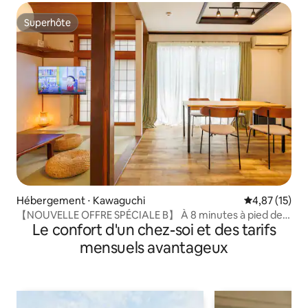
Superhôte
Superhôte
Hébergement ⋅ Kawaguchi
Évaluation mo
4,87 (15)
【NOUVELLE OFFRE SPÉCIALE B】 À 8 minutes à pied de
Le confort d'un chez-soi et des tarifs
la station de métro Kawaguchi, accès direct à la gare de
Tokyo, villa individuelle max 8 personnes -ST0397
mensuels avantageux