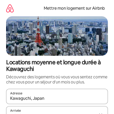
Aller
directement
Mettre mon logement sur Airbnb
au
contenu
Locations moyenne et longue durée à
Kawaguchi
Découvrez des logements où vous vous sentez comme
chez vous pour un séjour d'un mois ou plus.
Adresse
Lorsque les résultats s'affichent, utilisez les flèches vers le hau
Arrivée