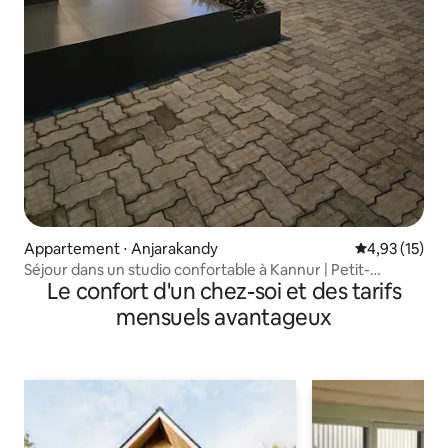
Appartement ⋅ Anjarakandy
Évaluation mo
4,93 (15)
Séjour dans un studio confortable à Kannur | Petit-
Le confort d'un chez-soi et des tarifs
déjeuner gratuit
mensuels avantageux