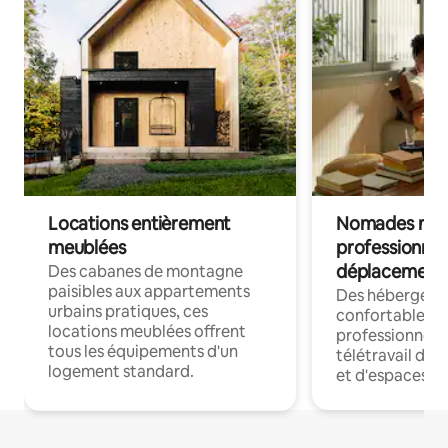
Locations entièrement
Nomades num
meublées
professionnel
déplacement
Des cabanes de montagne
paisibles aux appartements
Des hébergem
urbains pratiques, ces
confortables p
locations meublées offrent
professionnels
tous les équipements d'un
télétravail dis
logement standard.
et d'espaces de