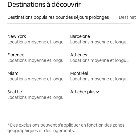
Destinations à découvrir
Destinations populaires pour des séjours prolongés
Destinati
New York
Barcelone
Locations moyenne et longue durée
Locations moyenne et longue durée
Florence
Athènes
Locations moyenne et longue durée
Locations moyenne et longue durée
Miami
Montréal
Locations moyenne et longue durée
Locations moyenne et longue durée
Seattle
Afficher plus
Locations moyenne et longue durée
* Des exclusions peuvent s'appliquer en fonction des zones
géographiques et des logements.