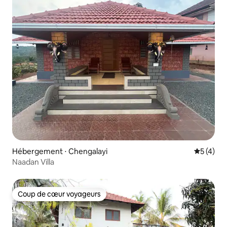
Hébergement ⋅ Chengalayi
Évaluatio
5 (4)
Naadan Villa
Coup de cœur voyageurs
Coup de cœur voyageurs