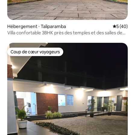
Hébergement ⋅ Taliparamba
Évaluation
5 (40)
Villa confortable 3BHK près des temples et des salles de
mariage !
Coup de cœur voyageurs
Coup de cœur voyageurs