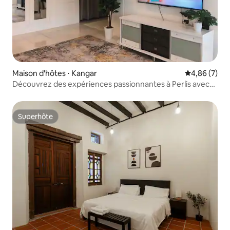
Maison d'hôtes ⋅ Kangar
Évaluation m
4,86 (7)
Découvrez des expériences passionnantes à Perlis avec
nous !
Superhôte
Superhôte