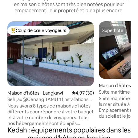
en maison d'hôtes sont très bien notées pour leur
emplacement, leur propreté et bien plus encore.
Coup de cœur voyageurs
Superhôte
Coups de cœur voyageurs les plus appréciés
Superhôte
Maison d'hôtes ⋅ 
n
Suite maritime Kar
Maison d'hôtes ⋅ Langkawi
Évaluation moyenne sur la base
4,97 (30)
la mer
Suite maritime Kar
Sehijau@Cenang TAMU 1 (installations
la mer située à G
de cuisine)
Nous avons 8 types de maisons d'hôtes
Emplacement strat
différents pour répondre à votre budget
du soleil et le jogging
et à votre nombre de voyageurs. Tous
confortable pour s
nos hébergements sont équipés
entre amis - Salle 
Kedah : équipements populaires dans les
d'installations de cuisson de base Nous
débordement - Séc
sommes à 5 minutes à pied de Cenang