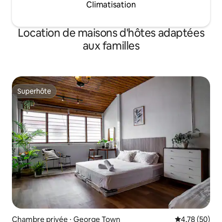
Climatisation
Location de maisons d'hôtes adaptées
aux familles
Superhôte
Superhôte
Chambre privée ⋅ George Town
Évaluation mo
4,78 (50)