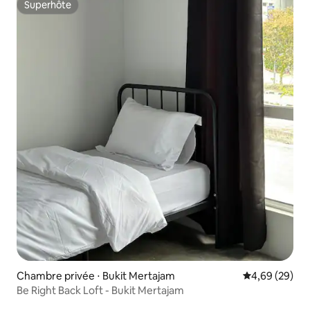
Superhôte
Superhôte
Chambre privée ⋅ Bukit Mertajam
Évaluation mo
4,69 (29)
Be Right Back Loft - Bukit Mertajam