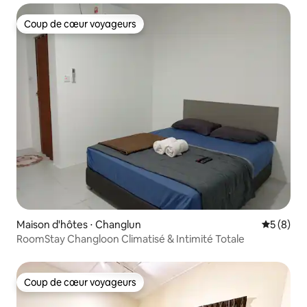
Coup de cœur voyageurs
Coup de cœur voyageurs
Maison d'hôtes ⋅ Changlun
Évaluatio
5 (8)
RoomStay Changloon Climatisé & Intimité Totale
Coup de cœur voyageurs
Coup de cœur voyageurs