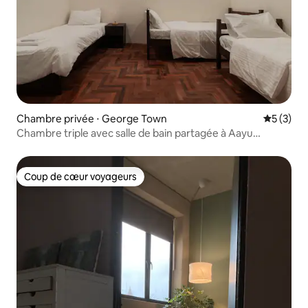
Chambre privée ⋅ George Town
Évaluatio
5 (3)
Chambre triple avec salle de bain partagée à Aayu
Stewart
Coup de cœur voyageurs
Coup de cœur voyageurs