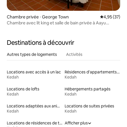
Chambre privée ⋅ George Town
Évaluation mo
4,95 (37)
Chambre avec lit king et salle de bain privée à Aayu
Stewart
Destinations à découvrir
Autres types de logements
Activités
Locations avec accès à un lac
Résidences d'appartements en location
Kedah
Kedah
Locations de lofts
Hébergements partagés
Kedah
Kedah
Locations adaptées aux animaux
Locations de suites privées
Kedah
Kedah
Locations de résidences de tourisme
Afficher plus