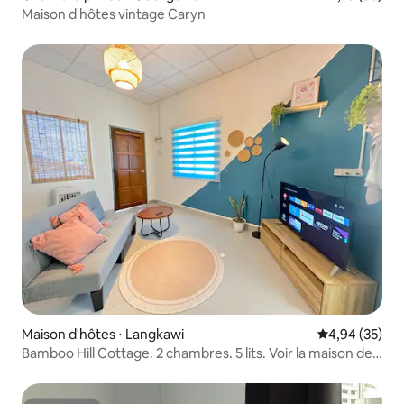
Maison d'hôtes vintage Caryn
Maison d'hôtes ⋅ Langkawi
Évaluation mo
4,94 (35)
Bamboo Hill Cottage. 2 chambres. 5 lits. Voir la maison de
bambou de la montagne de la mer