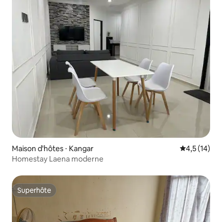
Maison d'hôtes ⋅ Kangar
Évaluation m
4,5 (14)
Homestay Laena moderne
Superhôte
Superhôte