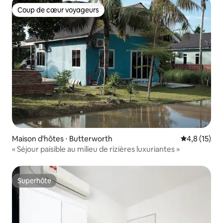
Coup de cœur voyageurs
Coup de cœur voyageurs
Maison d'hôtes ⋅ Butterworth
Évaluation m
4,8 (15)
« Séjour paisible au milieu de rizières luxuriantes »
Superhôte
Superhôte