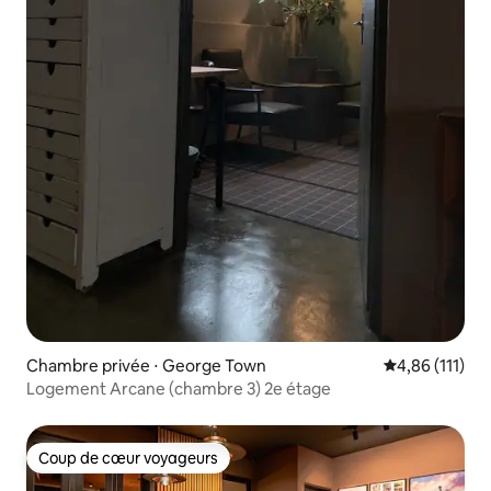
Chambre privée ⋅ George Town
Évaluation moy
4,86 (111)
Logement Arcane (chambre 3) 2e étage
Coup de cœur voyageurs
Coup de cœur voyageurs