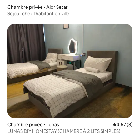
Chambre privée ⋅ Alor Setar
Séjour chez l'habitant en ville.
Chambre privée ⋅ Lunas
Évaluation m
4,67 (3)
LUNAS DIY HOMESTAY (CHAMBRE À 2 LITS SIMPLES)