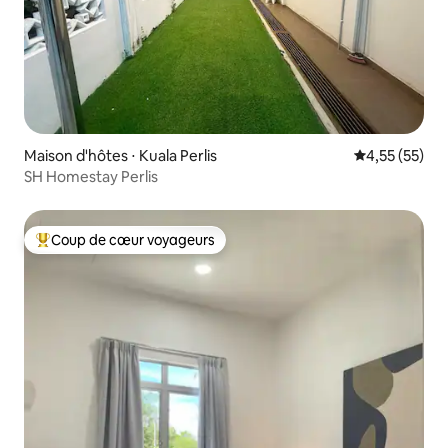
Maison d'hôtes ⋅ Kuala Perlis
Évaluation mo
4,55 (55)
SH Homestay Perlis
Coup de cœur voyageurs
Coups de cœur voyageurs les plus appréciés