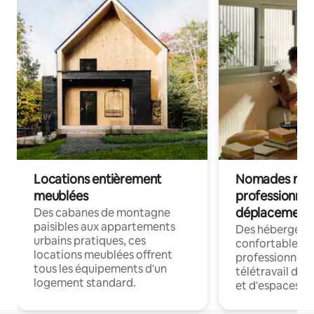
Locations entièrement
Nomades num
meublées
professionnel
déplacement
Des cabanes de montagne
paisibles aux appartements
Des hébergem
urbains pratiques, ces
confortables p
locations meublées offrent
professionnels
tous les équipements d'un
télétravail dis
logement standard.
et d'espaces de