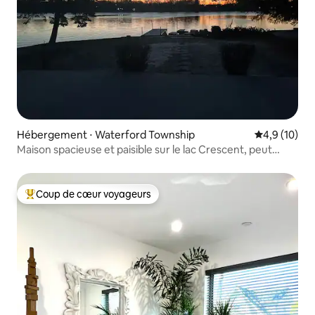
Hébergement ⋅ Waterford Township
Évaluation m
4,9 (10)
Maison spacieuse et paisible sur le lac Crescent, peut
accueillir 8 personnes
Coup de cœur voyageurs
Coups de cœur voyageurs les plus appréciés