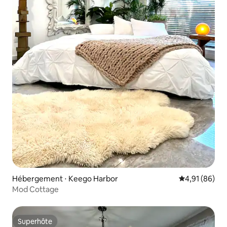
Hébergement ⋅ Keego Harbor
Évaluation mo
4,91 (86)
Mod Cottage
Superhôte
Superhôte