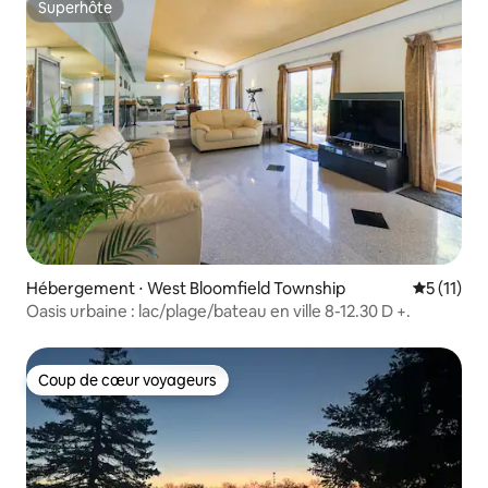
Superhôte
Superhôte
Hébergement ⋅ West Bloomfield Township
Évaluatio
5 (11)
Oasis urbaine : lac/plage/bateau en ville 8-12.30 D +.
Coup de cœur voyageurs
Coup de cœur voyageurs