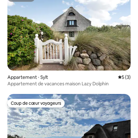
Superhôte
Appartement ⋅ Sylt
Évaluatio
5 (3)
Appartement de vacances maison Lazy Dolphin
Coup de cœur voyageurs
Coup de cœur voyageurs