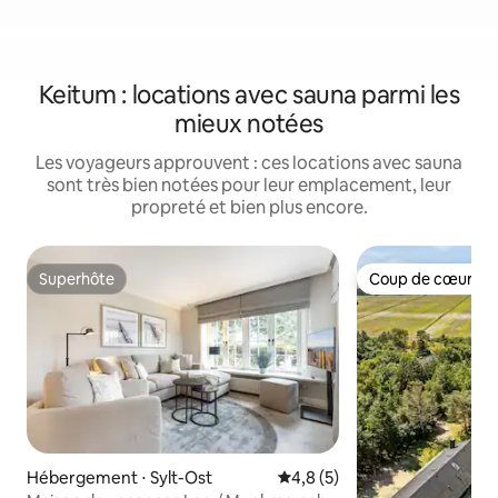
Keitum : locations avec sauna parmi les
mieux notées
Les voyageurs approuvent : ces locations avec sauna
sont très bien notées pour leur emplacement, leur
propreté et bien plus encore.
Superhôte
Coup de cœur vo
Superhôte
Coup de cœur vo
Hébergement ⋅ Sylt-Ost
Évaluation moyenne sur la ba
4,8 (5)