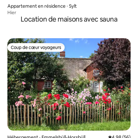
Appartement en résidence ⋅ Sylt
Hier
Location de maisons avec sauna
Coup de cœur voyageurs
Coup de cœur voyageurs
Hébergement ⋅ Emmelsbüll-Horsbüll
Évaluation mo
4,98 (56)