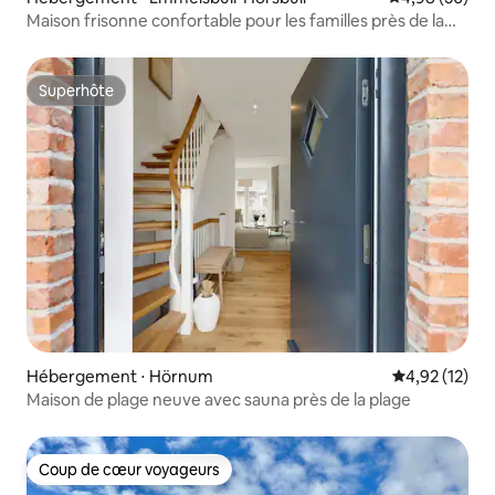
Maison frisonne confortable pour les familles près de la
mer du Nord
Superhôte
Superhôte
Hébergement ⋅ Hörnum
Évaluation mo
4,92 (12)
Maison de plage neuve avec sauna près de la plage
Coup de cœur voyageurs
Coup de cœur voyageurs