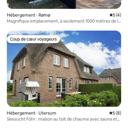
Hébergement ⋅ Rømø
Évaluatio
5 (4)
Magnifique emplacement, à seulement 1000 mètres de la
plage
Coup de cœur voyageurs
Coup de cœur voyageurs
Hébergement ⋅ Utersum
Évaluatio
5 (8)
Seesucht Föhr : maison au toit de chaume avec sauna et
jardin