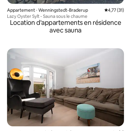
Appartement ⋅ Wenningstedt-Braderup
Évaluation mo
4,77 (31)
Lazy Oyster Sylt - Sauna sous le chaume
Location d'appartements en résidence
avec sauna