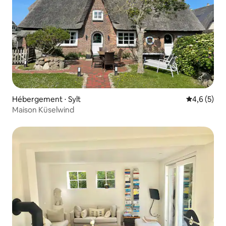
Hébergement ⋅ Sylt
Évaluation 
4,6 (5)
Maison Küselwind