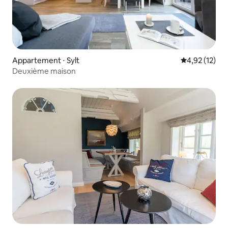
Appartement ⋅ Sylt
Évaluation mo
4,92 (12)
Deuxième maison