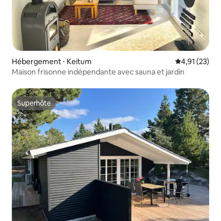
Hébergement ⋅ Keitum
Évaluation mo
4,91 (23)
Maison frisonne indépendante avec sauna et jardin
Superhôte
Superhôte