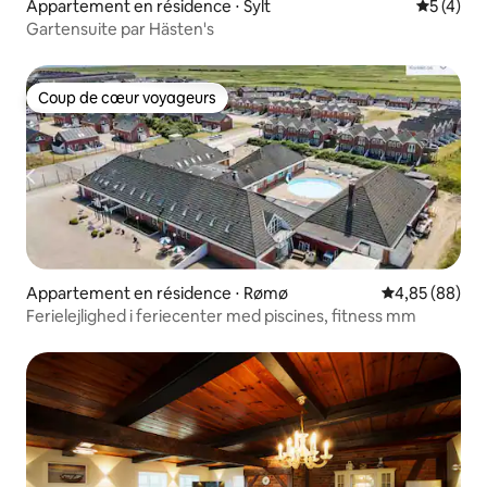
Appartement en résidence ⋅ Sylt
Évaluatio
5 (4)
Gartensuite par Hästen's
Coup de cœur voyageurs
Coup de cœur voyageurs
Appartement en résidence ⋅ Rømø
Évaluation mo
4,85 (88)
Ferielejlighed i feriecenter med piscines, fitness mm