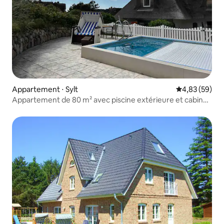
Appartement ⋅ Sylt
Évaluation mo
4,83 (59)
Appartement de 80 m² avec piscine extérieure et cabine
infrarouge