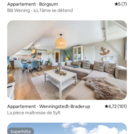
Appartement ⋅ Borgsum
Évaluatio
5 (7)
Blä Wening - ici, l'âme se détend
Appartement ⋅ Wenningstedt-Braderup
Évaluation moy
4,72 (101)
La pièce maîtresse de Sylt
Superhôte