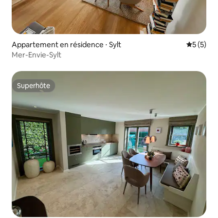
Appartement en résidence ⋅ Sylt
Évaluatio
5 (5)
Mer-Envie-Sylt
Superhôte
Superhôte