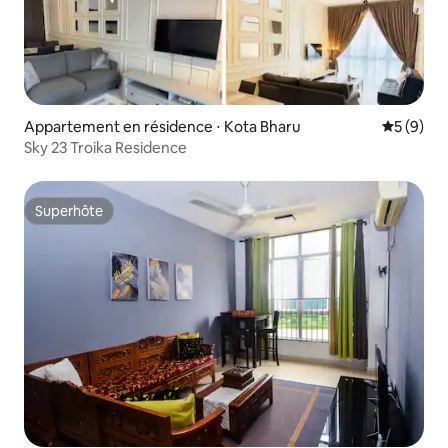
Appartement en résidence ⋅ Kota Bharu
Évaluatio
5 (9)
Sky 23 Troika Residence
Superhôte
Superhôte