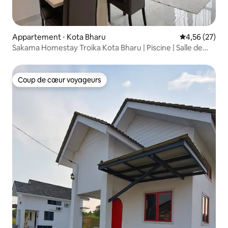
Appartement ⋅ Kota Bharu
Évaluation mo
4,56 (27)
Sakama Homestay Troika Kota Bharu | Piscine | Salle de
sport
Coup de cœur voyageurs
Coup de cœur voyageurs