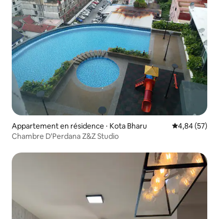
Appartement en résidence ⋅ Kota Bharu
Évaluation mo
4,84 (57)
Chambre D'Perdana Z&Z Studio