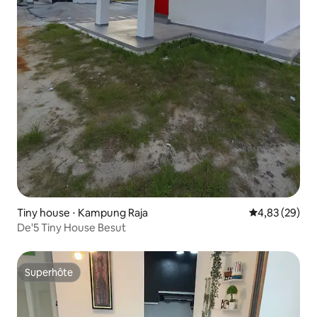
Tiny house ⋅ Kampung Raja
Évaluation mo
4,83 (29)
De'5 Tiny House Besut
Superhôte
Superhôte