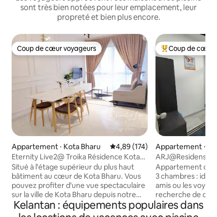
sont très bien notées pour leur emplacement, leur
propreté et bien plus encore.
Coup de cœur voyageurs
Coup de cœur 
Coup de cœur voyageurs
Coups de cœur vo
Appartement ⋅ Kota Bharu
Évaluation moyenne sur la base 
4,89 (174)
Appartement ⋅ Ko
Eternity Live2@ Troika Résidence Kota
ARJ@Residensi 19 
Bharu-1B4Pax
Wifi, Netflix
Situé à l'étage supérieur du plus haut
Appartement de se
bâtiment au cœur de Kota Bharu. Vous
3 chambres : idéal 
pouvez profiter d'une vue spectaculaire
amis ou les voyageu
sur la ville de Kota Bharu depuis notre
recherche de con
Kelantan : équipements populaires dans
maison. Nous proposons une maison
Peut accueillir ju
confortable et contemporaine pour les
3 chambres confort