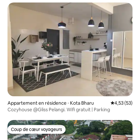
Appartement en résidence ⋅ Kota Bharu
Évaluation mo
4,53 (53)
Cozyhouse @Gliss Pelangi. Wifi gratuit | Parking
Coup de cœur voyageurs
Coup de cœur voyageurs