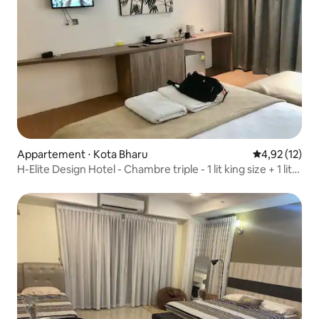
Appartement ⋅ Kota Bharu
Évaluation mo
4,92 (12)
H-Elite Design Hotel - Chambre triple - 1 lit king size + 1 lit
simple