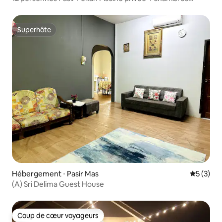
4 salles de bain Kota Bharu
Superhôte
Superhôte
Hébergement ⋅ Pasir Mas
Évaluatio
5 (3)
(A) Sri Delima Guest House
Coup de cœur voyageurs
Coup de cœur voyageurs