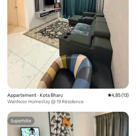
Appartement ⋅ Kota Bharu
Évaluation mo
4,85 (13)
WanNoor Homestay @ 19 Résidence
Superhôte
Superhôte