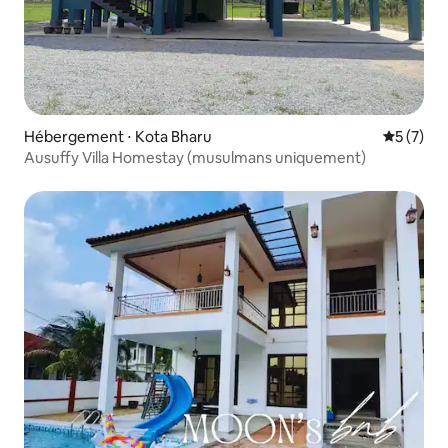
Hébergement ⋅ Kota Bharu
Évaluatio
5 (7)
Ausuffy Villa Homestay (musulmans uniquement)