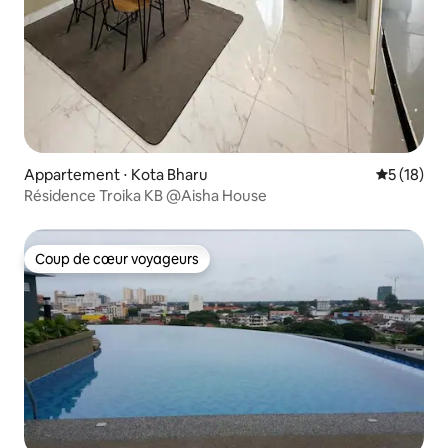
Appartement ⋅ Kota Bharu
Évaluation
5 (18)
Résidence Troika KB @Aisha House
Coup de cœur voyageurs
Coup de cœur voyageurs