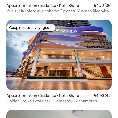
Appartement en résidence ⋅ Kota Bharu
Évaluation mo
4,72 (36)
Vue sur la rivière avec piscine 3 pièces | Yusmah Riverview
Coup de cœur voyageurs
Coup de cœur voyageurs
Appartement en résidence ⋅ Kota Bharu
Évaluation mo
4,93 (42)
Golden Troika Kota Bharu Homestay - 2 chambres