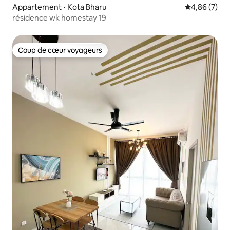
Appartement ⋅ Kota Bharu
Évaluation m
4,86 (7)
résidence wk homestay 19
Coup de cœur voyageurs
Coup de cœur voyageurs