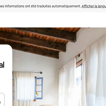
nes informations ont été traduites automatiquement. 
Afficher la lang
al
hes vers le haut et vers le bas pour les parcourir ou en appuyant et en fai