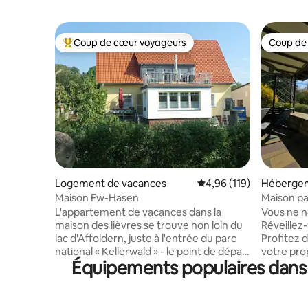
Coup de cœur voyageurs
Coup de
Coups de cœur voyageurs les plus appréciés
Coup de
Logement de vacances
Évaluation moyenne sur
4,96 (119)
Héberge
Maison Fw-Hasen
Maison pa
d'Eder un
L'appartement de vacances dans la
Vous ne n
maison des lièvres se trouve non loin du
Réveillez
lac d'Affoldern, juste à l'entrée du parc
Profitez 
national « Kellerwald » - le point de départ
votre pro
Équipements populaires dans l
idéal pour de merveilleuses randonnées.
première l
Le lac Edersee est à environ 2 km, autour
presqu’îl
du lac il y a d'innombrables possibilités de
vacances 
loisirs pour petits et grands : le parc
des plus b