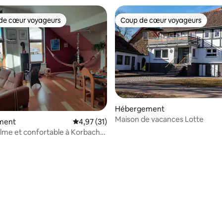
de cœur voyageurs
Coup de cœur voyageurs
 cœur voyageurs les plus appréciés
Coup de cœur voyageurs
Hébergement
Maison de vacances Lotte
ment
Évaluation moyenne sur la base de 31 comme
4,97 (31)
lme et confortable à Korbach
r la base de 55 commentaires : 4,95 sur 5