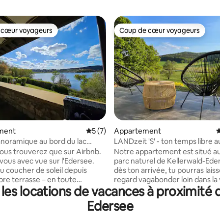
 cœur voyageurs
Coup de cœur voyageurs
 cœur voyageurs
Coup de cœur voyageurs
 la base de 119 commentaires : 4,96 sur 5
ment
Évaluation moyenne sur la base de 7 co
5 (7)
Appartement
É
noramique au bord du lac
LANDzeit 'S' - ton temps libre a
iquement sur Airbnb
de la forêt de Kellerwald
ous trouverez que sur Airbnb.
Notre appartement est situé a
-vous avec vue sur l'Edersee.
parc naturel de Kellerwald-Ede
du coucher de soleil depuis
dès ton arrivée, tu pourras lais
pre terrasse – en toute
regard vagabonder loin dans la 
es locations de vacances à proximité d
igne sur la mer, sur la
dans la nature, et laisser ton qu
e de Scheid. Notre maison de
derrière toi. Offre-toi une pause dans
Edersee
élégante est située dans l’un
notre « LANDzeit ». En quelques pas, tu
eaux endroits de tout le lac
es déjà au milieu de la forêt et 