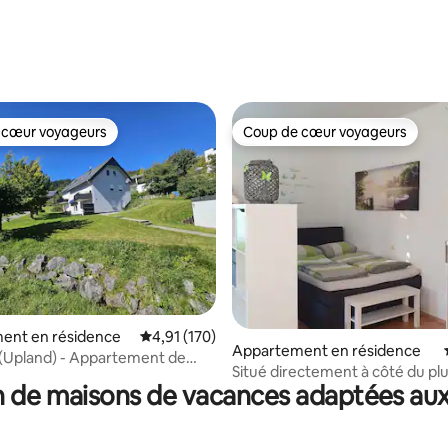
 cœur voyageurs
Coup de cœur voyageurs
 cœur voyageurs
Coup de cœur voyageurs
 la base de 103 commentaires : 4,97 sur 5
ent en résidence
Évaluation moyenne sur la base de 170 comme
4,91 (170)
Appartement en résidence
 (Upland) - Appartement de
Situé directement à côté du pl
 de maisons de vacances adaptées aux
parc thermal d'Europe