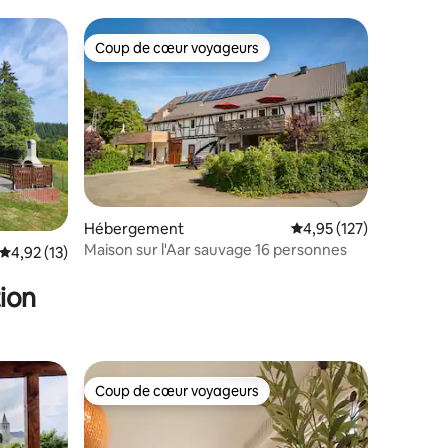
Coup de cœur voyageurs
Coup de cœur voyageurs
taires : 4,87 sur 5
Hébergement
Évaluation moyenne sur
4,95 (127)
Maison sur l'Aar sauvage 16 personnes
Évaluation moyenne sur la base de 13 commentaires : 4,92 sur 5
4,92 (13)
ion
Coup de cœur voyageurs
Coup de cœur voyageurs