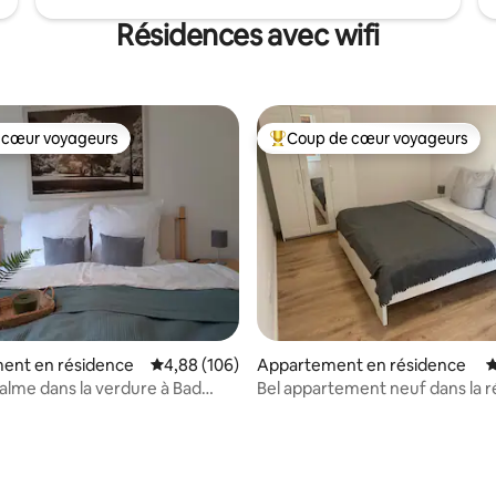
Résidences avec wifi
 cœur voyageurs
Coup de cœur voyageurs
 cœur voyageurs
Coups de cœur voyageurs les p
la base de 201 commentaires : 4,96 sur 5
ent en résidence
Évaluation moyenne sur la base de 106 commen
4,88 (106)
Appartement en résidence
É
calme dans la verdure à Bad
Bel appartement neuf dans la r
höhe
lacs de Borken