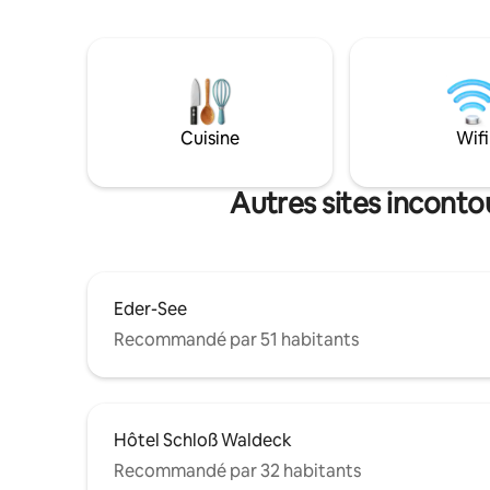
animalier, la piste de luge d'été, un
d’Edersee. Depuis le vaste terrain
sentier dans la cime des arbres, le parc
vue panor
d'escalade, des tours à vélo, des sports
s’ouvre su
nautiques et des possibilités de baignade
environna
sur et dans le lac, un tour en canoë sur
Kellerwal
l'Eder et bien plus encore.
vraiment 
Cuisine
Wifi
pas seule
Autres sites inconto
Eder-See
Recommandé par 51 habitants
Hôtel Schloß Waldeck
Recommandé par 32 habitants