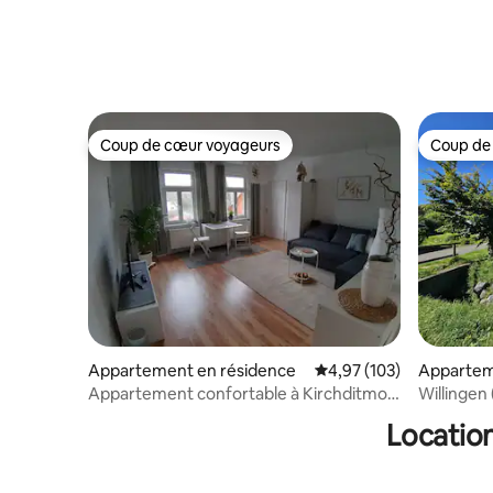
Coup de cœur voyageurs
Coup de
Coup de cœur voyageurs
Coup de
Appartement en résidence
Évaluation moyenne sur
4,97 (103)
Appartem
Appartement confortable à Kirchditmold
Willingen
près de Bergpark
vacances
Location