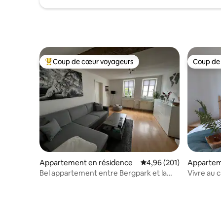
Coup de cœur voyageurs
Coup de
Coups de cœur voyageurs les plus appréciés
Coup de
Appartement en résidence
Évaluation moyenne sur 
4,96 (201)
Appartem
Bel appartement entre Bergpark et la
Vivre au 
gare de Wilh.
Wilhelms