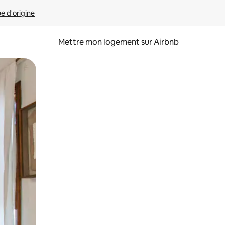
ue d'origine
Mettre mon logement sur Airbnb
sant glisser.