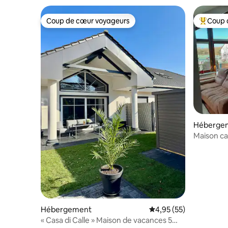
Coup de cœur voyageurs
Coup 
Coup de cœur voyageurs
Coups de
Héberge
Maison ca
OT
Hébergement
Évaluation moyenne su
4,95 (55)
« Casa di Calle » Maison de vacances 5