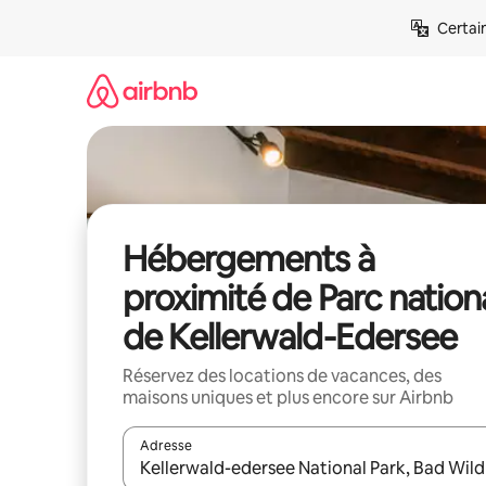
Aller
Certai
directement
au
contenu
Hébergements à
proximité de Parc nation
de Kellerwald-Edersee
Réservez des locations de vacances, des
maisons uniques et plus encore sur Airbnb
Adresse
Lorsque les résultats s'affichent, utilisez les flèc