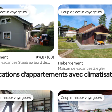
 cœur voyageurs
Coup de cœur voyageurs
 cœur voyageurs
Coup de cœur voyageurs
ment
Évaluation moyenne sur la base de 60 commen
4,87 (60)
 vacances Staab au bord de
 la base de 46 commentaires : 4,98 sur 5
Hébergement
Maison de vacances Ziegler
cations d'appartements avec climatisat
de cœur voyageurs
Coup de cœur voyageurs
 cœur voyageurs les plus appréciés
Coup de cœur voyageurs