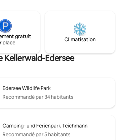
faire du vélo et pour des excursions dans
nées dans
la belle région, il se trouve à quelques
ans les
kilomètres du domaine skiable de
es,
Willingen. Les chiens sont les bienvenus
ac de
avec nous ! (30 € de frais par séjour)
mme Bad
ement gratuit
Climatisation
r place
de Kellerwald-Edersee
Edersee Wildlife Park
Recommandé par 34 habitants
Camping- und Ferienpark Teichmann
Recommandé par 5 habitants