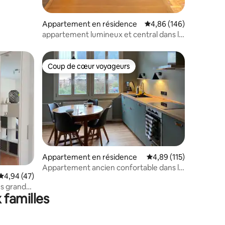
Appartement en résidence
Évaluation moyenne sur
4,86 (146)
appartement lumineux et central dans le
Philosophenweg 110 m ²
Coup de cœur voyageurs
Coup de cœur voyageurs
Appartement en résidence
Évaluation moyenne sur
4,89 (115)
Appartement ancien confortable dans la
ntaires : 4,91 sur 5
Évaluation moyenne sur la base de 47 commentaires : 4,94 sur 5
4,94 (47)
verdure
us grand
 familles