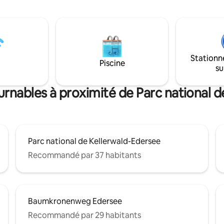
, une
de prairies. Profite des randon
amique à couper le souffle
le parc national, rafraîchis-toi d
r l’eau et les forêts
nombreuses sources accessibl
ntes du parc national de
baigne-toi dans le magnifique l
d-Edersee. Ici, vous séjournez
l'Eder, visite de jolies villes co
directement au bord du lac –
Wildungen et ....
Stationn
Piscine
ment « à proximité du lac ».
su
urnables à proximité de Parc national 
Parc national de Kellerwald-Edersee
Recommandé par 37 habitants
Baumkronenweg Edersee
Recommandé par 29 habitants