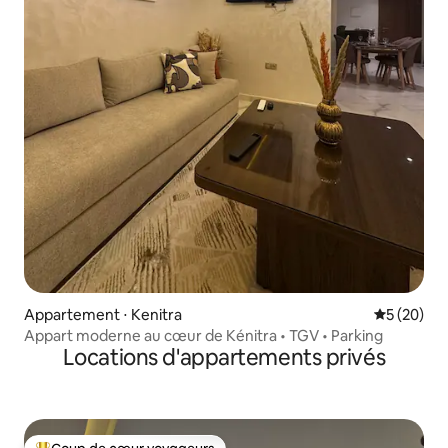
Appartement ⋅ Kenitra
Évaluation
5 (20)
Appart moderne au cœur de Kénitra • TGV • Parking
Locations d'appartements privés