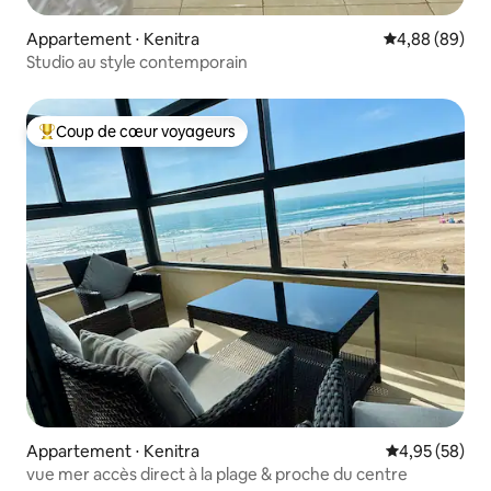
Appartement ⋅ Kenitra
Évaluation mo
4,88 (89)
Studio au style contemporain
Coup de cœur voyageurs
Coups de cœur voyageurs les plus appréciés
Appartement ⋅ Kenitra
Évaluation mo
4,95 (58)
vue mer accès direct à la plage & proche du centre