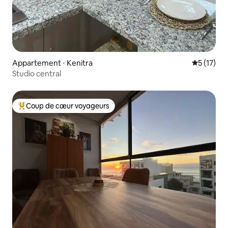
Appartement ⋅ Kenitra
Évaluation
5 (17)
Studio central
Coup de cœur voyageurs
Coups de cœur voyageurs les plus appréciés