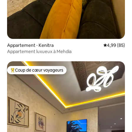
Appartement ⋅ Kenitra
Évaluation mo
4,99 (85)
Appartement luxueux à Mehdia
Coup de cœur voyageurs
Coups de cœur voyageurs les plus appréciés