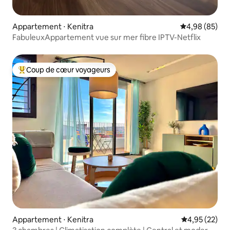
Appartement ⋅ Kenitra
Évaluation mo
4,98 (85)
FabuleuxAppartement vue sur mer fibre IPTV-Netflix
Coup de cœur voyageurs
Coups de cœur voyageurs les plus appréciés
Appartement ⋅ Kenitra
Évaluation mo
4,95 (22)