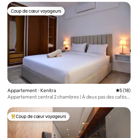
Coup de cœur voyageurs
Coup de cœur voyageurs
Appartement ⋅ Kenitra
Évaluation
5 (18)
Appartement central 2 chambres | À deux pas des cafés
et de la rivière | Parking gratuit
Coup de cœur voyageurs
Coups de cœur voyageurs les plus appréciés