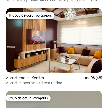
3 chambres | Climatisation complète | Central et moderne
| Familles
Coup de cœur voyageurs
Coups de cœur voyageurs les plus appréciés
Appartement ⋅ Kenitra
Évaluation mo
4,98 (48)
Appart. moderne au décor raffiné
Coup de cœur voyageurs
Coup de cœur voyageurs