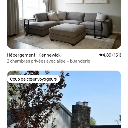
Hébergement ⋅ Kennewick
Évaluation moy
4,89 (161)
2 chambres privées avec allée + buanderie
Coup de cœur voyageurs
Coup de cœur voyageurs