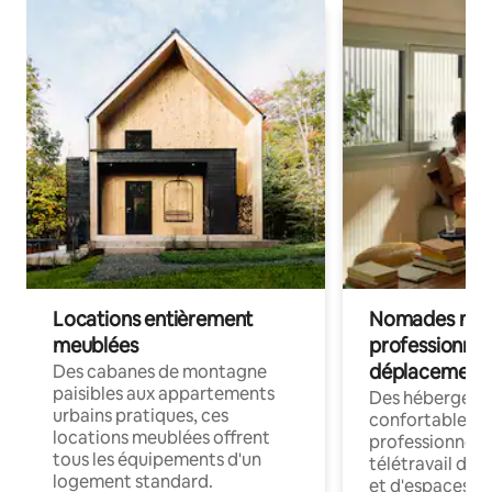
Locations entièrement
Nomades num
meublées
professionnel
déplacement
Des cabanes de montagne
paisibles aux appartements
Des hébergem
urbains pratiques, ces
confortables p
locations meublées offrent
professionnels
tous les équipements d'un
télétravail dis
logement standard.
et d'espaces de