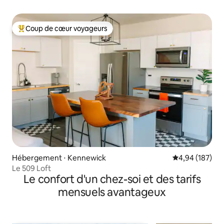
Coup de cœur voyageurs
Coups de cœur voyageurs les plus appréciés
Hébergement ⋅ Kennewick
Évaluation moy
4,94 (187)
Le 509 Loft
Le confort d'un chez-soi et des tarifs
mensuels avantageux