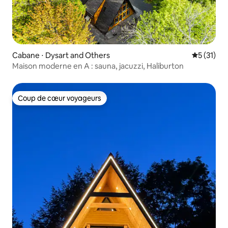
Cabane ⋅ Dysart and Others
Évaluation
5 (31)
Maison moderne en A : sauna, jacuzzi, Haliburton
Coup de cœur voyageurs
Coup de cœur voyageurs