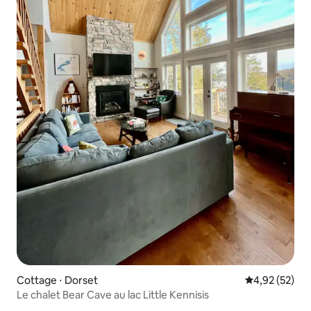
Cottage ⋅ Dorset
Évaluation mo
4,92 (52)
Le chalet Bear Cave au lac Little Kennisis