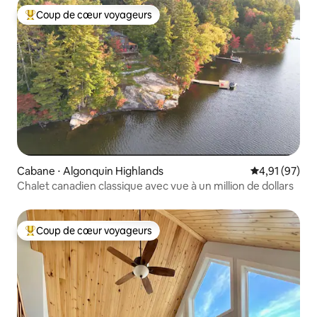
Coup de cœur voyageurs
Coups de cœur voyageurs les plus appréciés
Cabane ⋅ Algonquin Highlands
Évaluation mo
4,91 (97)
Chalet canadien classique avec vue à un million de dollars
Coup de cœur voyageurs
Coups de cœur voyageurs les plus appréciés