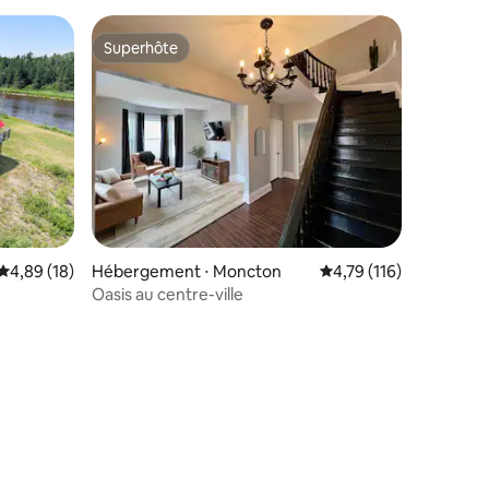
Superhôte
Superhôte
Évaluation moyenne sur la base de 18 commentaires : 4,89 sur 5
4,89 (18)
Hébergement ⋅ Moncton
Évaluation moyenne sur
4,79 (116)
Oasis au centre-ville
taires : 4,96 sur 5