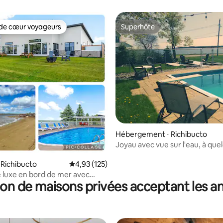
de cœur voyageurs
Superhôte
 cœur voyageurs les plus appréciés
Superhôte
e sur la base de 8 commentaires : 5 sur 5
Hébergement ⋅ Richibucto
Joyau avec vue sur l'eau, à que
du rivage avec piscine privée
 Richibucto
Évaluation moyenne sur la base de 125 comme
4,93 (125)
 luxe en bord de mer avec
on de maisons privées acceptant les 
 jacuzzi Tub 97