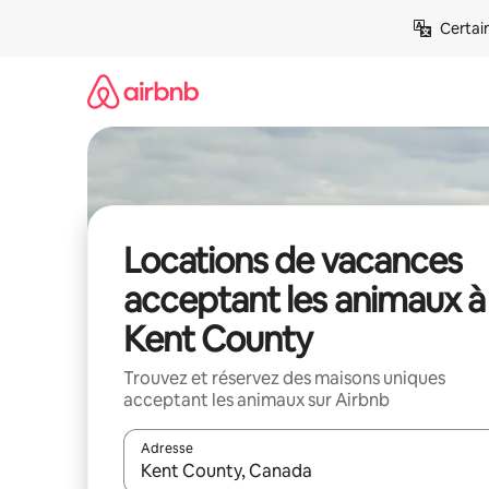
Aller
Certai
directement
au
contenu
Locations de vacances
acceptant les animaux à
Kent County
Trouvez et réservez des maisons uniques
acceptant les animaux sur Airbnb
Adresse
Lorsque les résultats s'affichent, utilisez les flèc