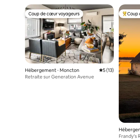
Coup de cœur voyageurs
Coup 
Coup de cœur voyageurs
Coups de
Hébergement ⋅ Moncton
Évaluation moyenne
5 (13)
Retraite sur Generation Avenue
Hébergem
Frandy's R