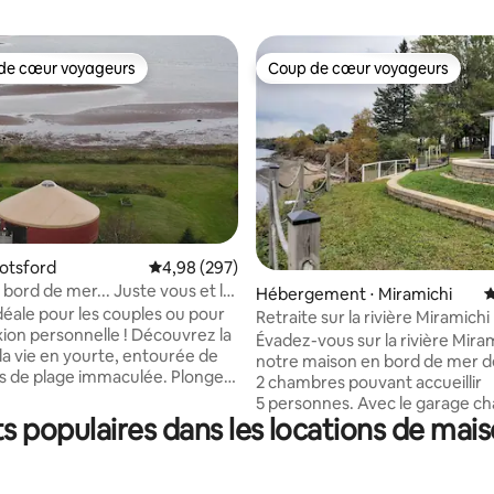
de cœur voyageurs
Coup de cœur voyageurs
 cœur voyageurs les plus appréciés
Coup de cœur voyageurs
la base de 104 commentaires : 4,96 sur 5
Botsford
Évaluation moyenne sur la base de 297 commen
4,98 (297)
bord de mer... Juste vous et la
Hébergement ⋅ Miramichi
É
déale pour les couples ou pour
Retraite sur la rivière Miramichi
personnelle ! Découvrez la
Évadez-vous sur la rivière Mira
la vie en yourte, entourée de
notre maison en bord de mer d
s de plage immaculée. Plongez
2 chambres pouvant accueillir
ares résiduelles en profitant
5 personnes. Avec le garage ch
nes des eaux les plus chaudes
 populaires dans les locations de mai
cette retraite peut accueillir un
 la Caroline, partez à la chasse
7 personnes. Avec une vue imp
de mer et aux trésors de la
une pêche de classe mondiale a
tes une sieste dans le hamac,
le confort, c'est l'endroit idéal 