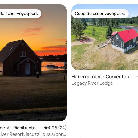
de cœur voyageurs
Coup de cœur voyageurs
 cœur voyageurs les plus appréciés
Coup de cœur voyageurs
 sur la base de 13 commentaires : 5 sur 5
Hébergement ⋅ Curventon
Legacy River Lodge
ent ⋅ Richibucto
Évaluation moyenne sur la base de 24 commen
4,96 (24)
iver Resort, jacuzzi, quais/bord