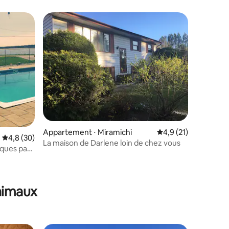
Appartement ⋅ Miramichi
Évaluation moyenne s
4,9 (21)
Évaluation moyenne sur la base de 30 commentaires : 4,8 sur 5
4,8 (30)
La maison de Darlene loin de chez vous
lques pas
ntaires : 4,93 sur 5
animaux