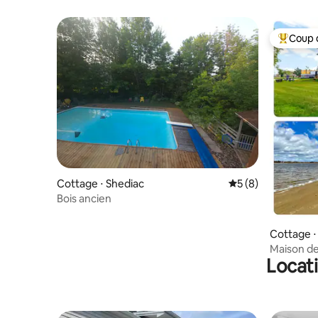
Coup 
Coups de
Cottage ⋅ Shediac
Évaluation moyenn
5 (8)
Bois ancien
Cottage ⋅
Maison de
Locati
piscine et