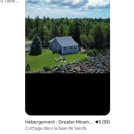
ro Table
taires : 4,97 sur 5
Hébergement ⋅ Greater Miramic
Évaluation moyenne
5 (59)
hi Rural District
Cottage dans la baie de Sands