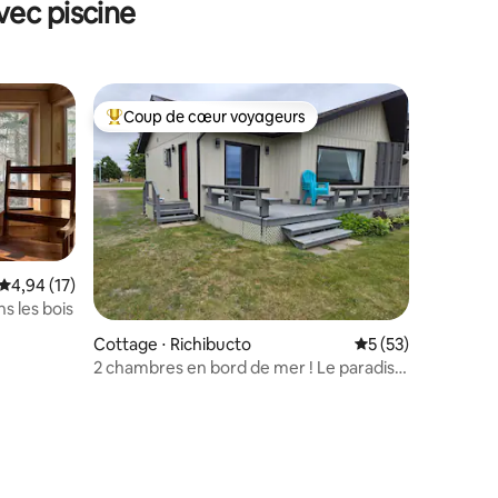
vec piscine
Coup de cœur voyageurs
Coups de cœur voyageurs les plus appréciés
Évaluation moyenne sur la base de 17 commentaires : 4,94 sur 5
4,94 (17)
s les bois
Cottage ⋅ Richibucto
Évaluation moyenne
5 (53)
2 chambres en bord de mer ! Le paradis à
portée de main !
ntaires : 4,45 sur 5