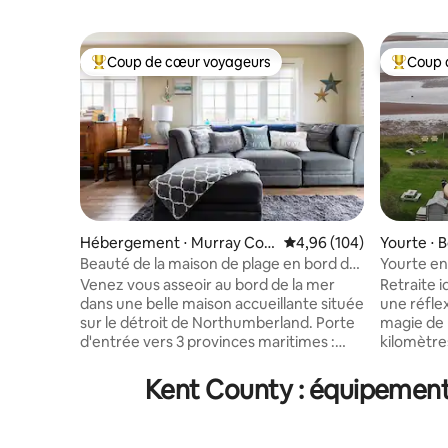
Coup de cœur voyageurs
Coup 
Coups de cœur voyageurs les plus appréciés
Coups de
Hébergement ⋅ Murray Cor
Évaluation moyenne sur 
4,96 (104)
Yourte ⋅ 
ner
Beauté de la maison de plage en bord de
Yourte en 
mer
plage !
Venez vous asseoir au bord de la mer
Retraite i
dans une belle maison accueillante située
une réflexion 
sur le détroit de Northumberland. Porte
magie de 
d'entrée vers 3 provinces maritimes :
kilomètre
23 minutes de l'Île-du-Prince-Édouard,
dans les m
20 minutes de la Nouvelle-Écosse et
de certai
Kent County : équipements
30 minutes de la baie de Fundy ! Laissez-
au nord de
vous séduire par ce paradis de l'océan !
au verre 
Deux salons, 4 télévisions, 2 chambres
plage, fai