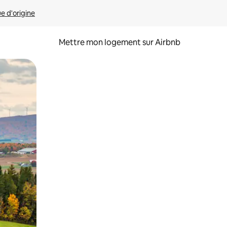
ue d'origine
Mettre mon logement sur Airbnb
sant glisser.