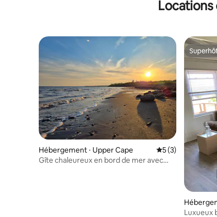
Locations 
de rivière
Superhô
Superhô
Hébergement ⋅ Upper Cape
Évaluation moyenn
5 (3)
Gîte chaleureux en bord de mer avec
jacuzzi et plage de sable
Hébergem
Luxueux 