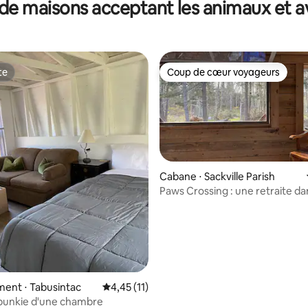
de maisons acceptant les animaux et a
te
Coup de cœur voyageurs
te
Coup de cœur voyageurs
Cabane ⋅ Sackville Parish
Paws Crossing : une retraite dan
e sur la base de 3 commentaires : 5 sur 5
ent ⋅ Tabusintac
Évaluation moyenne sur la base de 11 comme
4,45 (11)
bunkie d'une chambre