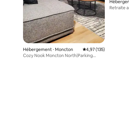
Hébergem
astle
Retraite 
Hébergement ⋅ Moncton
Évaluation moyenne sur
4,97 (135)
Cozy Nook Moncton North|Parking
gratuit|Arrivée autonome