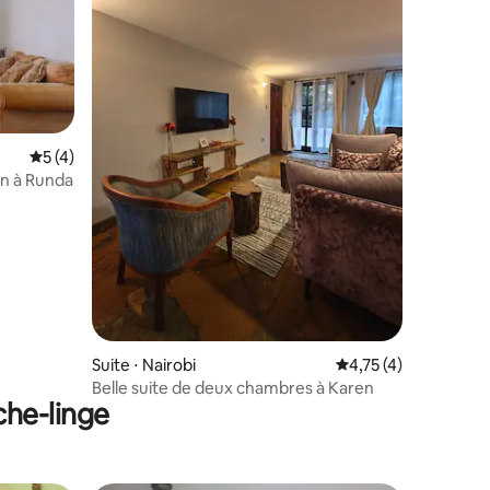
Évaluation moyenne sur la base de 4 commentaires : 5 sur 5
5 (4)
in à Runda
taires : 4,65 sur 5
Suite ⋅ Nairobi
Évaluation moyenne s
4,75 (4)
Belle suite de deux chambres à Karen
che-linge