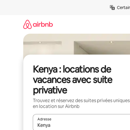
Aller
Certai
directement
au
contenu
Kenya : locations de
vacances avec suite
privative
Trouvez et réservez des suites privées uniques
en location sur Airbnb
Adresse
Lorsque les résultats s'affichent, utilisez les flèc