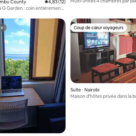
Multi-unités 4 chambres par pl
iambu County
Évaluation moyenne sur la base de 12 comme
4,83 (12)
e sur la base de 3 commentaires : 5 sur 5
de thé près de Kericho
a G Garden : coin entièrement
confortable
te
Coup de cœur voyageurs
te
Coup de cœur voyageurs
Suite ⋅ Nairobi
Maison d'hôtes privée dans la b
luxuriante de Nairobi