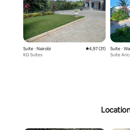
Suite ⋅ Nairobi
Évaluation moyenne su
4,97 (31)
Suite ⋅ W
KG Suites
Suite Ari
Location