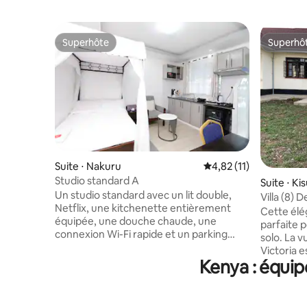
Superhôte
Superhô
Superhôte
Superhô
Suite ⋅ Nakuru
Évaluation moyenne su
4,82 (11)
Studio standard A
Suite ⋅ K
Un studio standard avec un lit double,
Villa (8) 
Netflix, une kitchenette entièrement
suite
Cette élég
équipée, une douche chaude, une
parfaite 
connexion Wi-Fi rapide et un parking
solo. La v
gratuit sur place. Situé à seulement 2 km
Victoria 
du quartier central des affaires de
Kenya : équip
une table 
Nakuru, à 1,5 km du centre commercial
derniers a
Westside et à 3 km du parc national du
marché off
lac Nakuru. Profitez d'un accès facile à
et climat