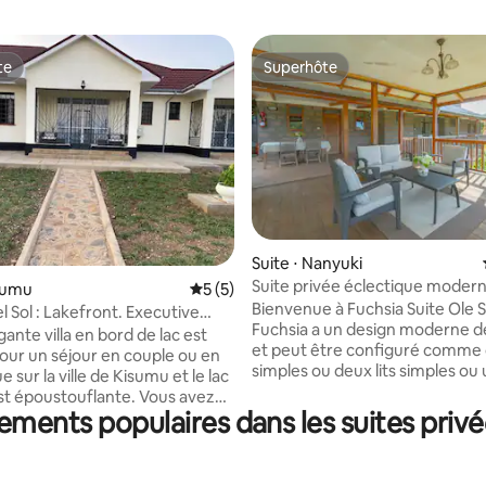
te
Superhôte
te
Superhôte
r la base de 11 commentaires : 4,82 sur 5
Suite ⋅ Nanyuki
Suite privée éclectique modern
isumu
Évaluation moyenne sur la base de 5 co
5 (5)
Samara Nanyuki
Bienvenue à Fuchsia Suite Ole 
Del Sol : Lakefront. Executive
Fuchsia a un design moderne 
ante villa en bord de lac est
et peut être configuré comme d
pour un séjour en couple ou en
simples ou deux lits simples ou u
ue sur la ville de Kisumu et le lac
Size. Il y a deux tables de chevet avec
est époustouflante. Vous avez
lumières et un bureau avec cha
ements populaires dans les suites privé
de cuisson à induction et les
lampe de lecture. Les draps so
ppareils de cuisine que le
draps 100 % coton avec un nom
re. Télévision par câble, WIFI
de fils et une couette chaude en
isation disponibles. Immense