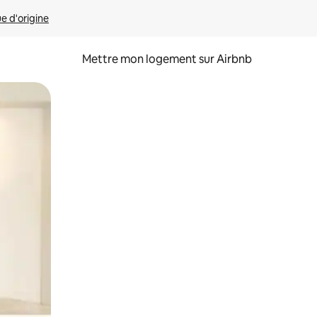
ue d'origine
Mettre mon logement sur Airbnb
sant glisser.