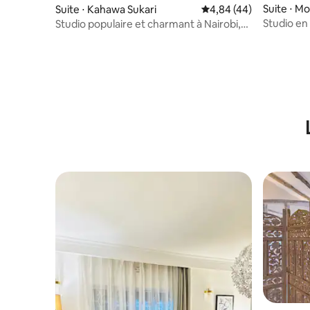
Suite ⋅ 
Suite ⋅ Kahawa Sukari
Évaluation moyenne sur
4,84 (44)
Studio en 
Studio populaire et charmant à Nairobi,
sport, acc
Wi-Fi rapide, près de KU