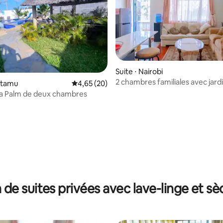
Suite ⋅ Nairobi
2 chambres familiales avec jard
r la base de 31 commentaires : 4,97 sur 5
atamu
Évaluation moyenne sur la base de 20 commen
4,65 (20)
ca Palm de deux chambres
 de suites privées avec lave-linge et sè