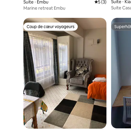
Suite ⋅ K
Suite ⋅ Embu
Évaluation moyenn
5 (3)
Suite Cas
Marine retreat Embu
privé et 
Coup de cœur voyageurs
Superhô
Coup de cœur voyageurs
Superhô