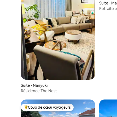
Suite ⋅ Ma
Retraite 
mer : pisc
Suite ⋅ Nanyuki
Résidence The Nest
Coup de cœur voyageurs
Coups de cœur voyageurs les plus appréciés