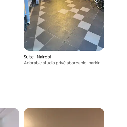
ine, au
entaires : 4,4 sur 5
Suite ⋅ Nairobi
Adorable studio privé abordable, parking
gratuit.