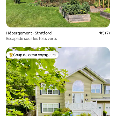
Hébergement ⋅ Stratford
Évaluatio
5 (7)
Escapade sous les toits verts
Coup de cœur voyageurs
Coups de cœur voyageurs les plus appréciés