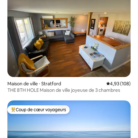
Maison de ville ⋅ Stratford
Évaluation moy
4,93 (108)
THE 8TH HOLE Maison de ville joyeuse de 3 chambres
Coup de cœur voyageurs
Coups de cœur voyageurs les plus appréciés