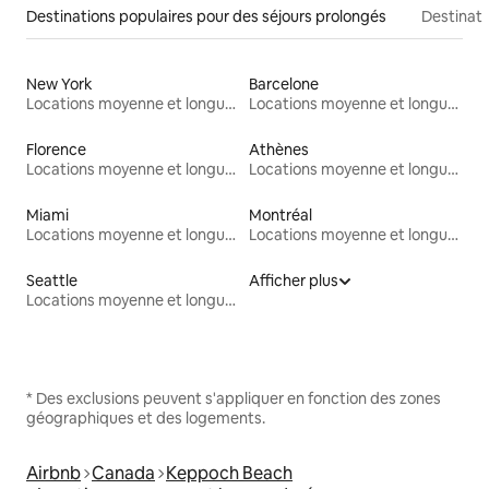
Destinations populaires pour des séjours prolongés
Destinati
New York
Barcelone
Locations moyenne et longue durée
Locations moyenne et longue durée
Florence
Athènes
Locations moyenne et longue durée
Locations moyenne et longue durée
Miami
Montréal
Locations moyenne et longue durée
Locations moyenne et longue durée
Seattle
Afficher plus
Locations moyenne et longue durée
* Des exclusions peuvent s'appliquer en fonction des zones
géographiques et des logements.
Airbnb
Canada
Keppoch Beach