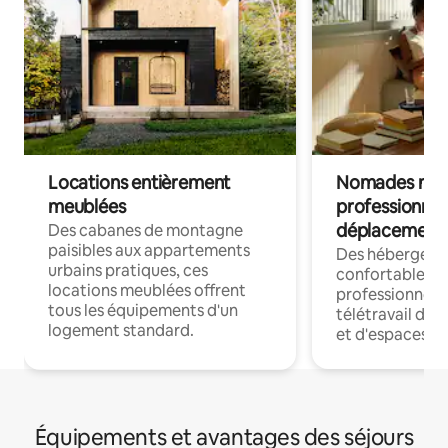
Locations entièrement
Nomades num
meublées
professionnel
déplacement
Des cabanes de montagne
paisibles aux appartements
Des hébergem
urbains pratiques, ces
confortables p
locations meublées offrent
professionnels
tous les équipements d'un
télétravail dis
logement standard.
et d'espaces de
Équipements et avantages des séjours