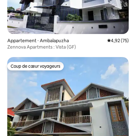
Appartement ⋅ Ambalapuzha
Évaluation mo
4,92 (75)
Zennova Apartments : Vista (GF)
Coup de cœur voyageurs
Coup de cœur voyageurs