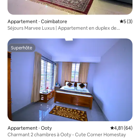
Appartement ⋅ Coimbatore
Évaluatio
5 (3)
Séjours Marvee Luxus | Appartement en duplex de
3 pièces avec services
Superhôte
Superhôte
Appartement ⋅ Ooty
Évaluation mo
4,81 (64)
Charmant 2 chambres à Ooty - Cute Corner Homestay