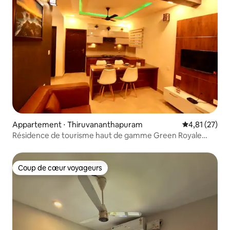
Appartement ⋅ Thiruvananthapuram
Évaluation mo
4,81 (27)
Résidence de tourisme haut de gamme Green Royale
« Lavender »
Coup de cœur voyageurs
Coup de cœur voyageurs