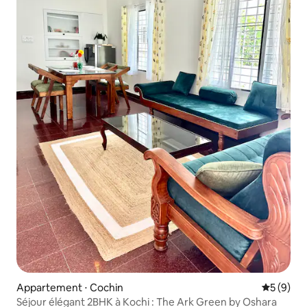
Appartement ⋅ Cochin
Évaluatio
5 (9)
Séjour élégant 2BHK à Kochi : The Ark Green by Oshara