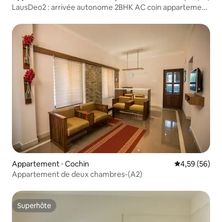
LausDeo2 : arrivée autonome 2BHK AC coin appartement
dernier étage
Appartement ⋅ Cochin
Évaluation mo
4,59 (56)
Appartement de deux chambres-(A2)
Superhôte
Superhôte