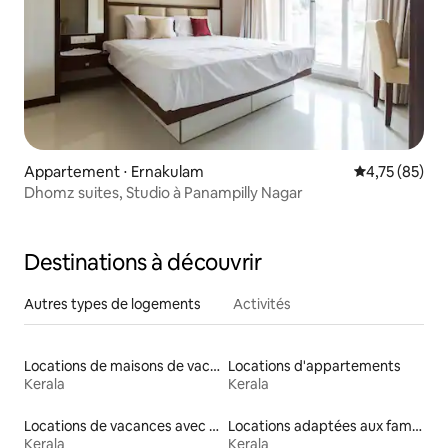
Appartement ⋅ Ernakulam
Évaluation mo
4,75 (85)
Dhomz suites, Studio à Panampilly Nagar
Destinations à découvrir
Autres types de logements
Activités
Locations de maisons de vacances
Locations d'appartements
Kerala
Kerala
Locations de vacances avec piscine
Locations adaptées aux familles
Kerala
Kerala