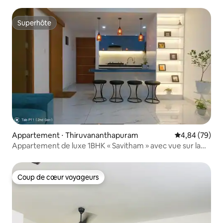
Superhôte
Superhôte
Appartement ⋅ Thiruvananthapuram
Évaluation mo
4,84 (79)
Appartement de luxe 1BHK « Savitham » avec vue sur la
ville à Trivandrum
Coup de cœur voyageurs
Coup de cœur voyageurs