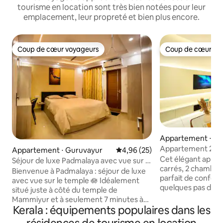
tourisme en location sont très bien notées pour leur
emplacement, leur propreté et bien plus encore.
Coup de cœur voyageurs
Coup de cœur vo
Coup de cœur voyageurs
Coup de cœur vo
Appartement ⋅ Co
Appartement 2 ch
Appartement ⋅ Guruvayur
Évaluation moyenne sur la base
4,96 (25)
cuisine - Royale Su
Cet élégant appar
Séjour de luxe Padmalaya avec vue sur le
carrés, 2 chambres
temple (berceau pour bébé)
Bienvenue à Padmalaya : séjour de luxe
parfait de confor
avec vue sur le temple 🪷 Idéalement
quelques pas de l
situé juste à côté du temple de
College. Chaque 
Mammiyur et à seulement 7 minutes à
climatisée, la cui
Kerala : équipements populaires dans les
pied du temple de North nada
entièrement équipé
Guruvayur. L'appartement dispose de 1