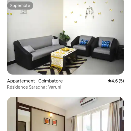
Superhôte
Superhôte
Appartement ⋅ Coimbatore
Évaluation 
4,6 (5)
Résidence Saradha : Varuni