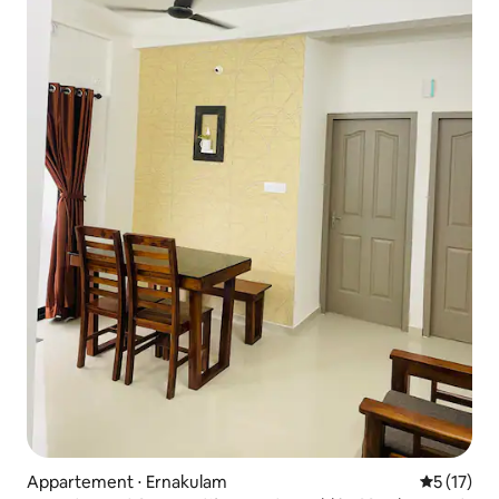
Appartement ⋅ Ernakulam
Évaluation
5 (17)