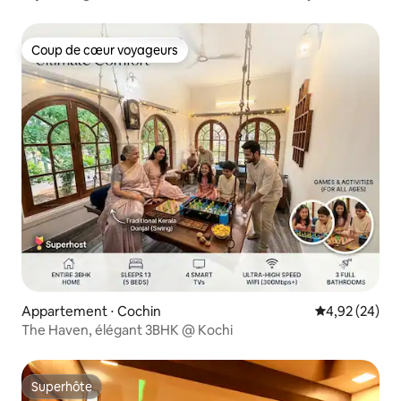
Coup de cœur voyageurs
Coup de cœur voyageurs
Appartement ⋅ Cochin
Évaluation mo
4,92 (24)
The Haven, élégant 3BHK @ Kochi
Superhôte
Superhôte