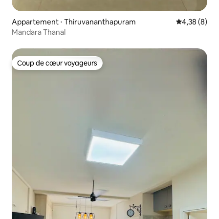
Appartement ⋅ Thiruvananthapuram
Évaluation m
4,38 (8)
Mandara Thanal
Coup de cœur voyageurs
Coup de cœur voyageurs