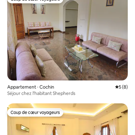
Coup de cœur voyageurs
Appartement ⋅ Cochin
Évaluatio
5 (8)
Séjour chez l'habitant Shepherds
Coup de cœur voyageurs
Coup de cœur voyageurs