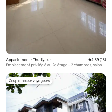
Appartement ⋅ Thudiyalur
Évaluation mo
4,89 (18)
Emplacement privilégié au 2e étage – 2 chambres, salon
et cuisine – chambre A6 sans climatisation
Coup de cœur voyageurs
Coup de cœur voyageurs