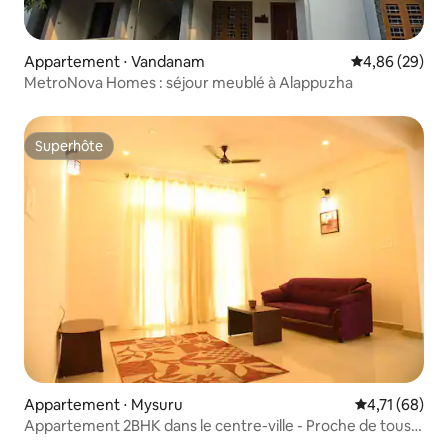
Appartement ⋅ Vandanam
Évaluation mo
4,86 (29)
MetroNova Homes : séjour meublé à Alappuzha
Superhôte
Superhôte
Appartement ⋅ Mysuru
Évaluation mo
4,71 (68)
Appartement 2BHK dans le centre-ville - Proche de tous
les sites touristiques