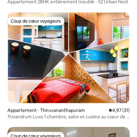
Appartement 2BHK entièrement meublé - S2 Urban Nest
Coup de cœur voyageurs
Coup de cœur voyageurs
Appartement ⋅ Thiruvananthapuram
Évaluation mo
4,97 (31)
Trivandrum Luxe 1 chambre, salon et cuisine au cœur de la
ville
Coup de cœur voyageurs