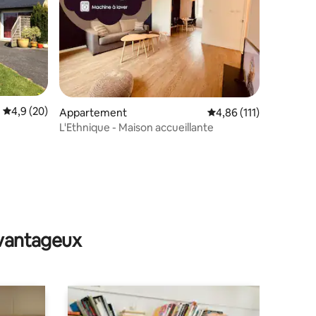
Évaluation moyenne sur la base de 20 commentaires : 4,9 sur 5
4,9 (20)
Appartement
Évaluation moyenne sur
4,86 (111)
L'Ethnique - Maison accueillante
entaires : 4,9 sur 5
avantageux