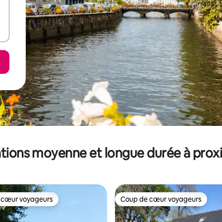
tions moyenne et longue durée à prox
 cœur voyageurs
Coup de cœur voyageurs
 cœur voyageurs
Coup de cœur voyageurs