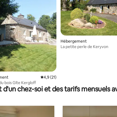
Hébergement
r la base de 195 commentaires : 4,9 sur 5
La petite perle de Keryvon
ment
Évaluation moyenne sur la base de 21 comm
4,9 (21)
du bois Gîte Kergloff
t d'un chez-soi et des tarifs mensuels 