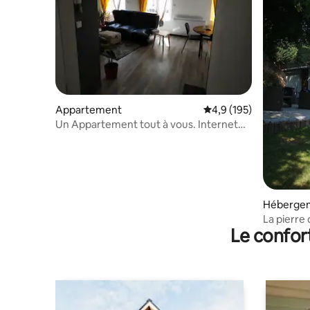
Appartement
Évaluation moyenne su
4,9 (195)
Un Appartement tout à vous. Internet
Wifi
Héberge
La pierre 
Le confor