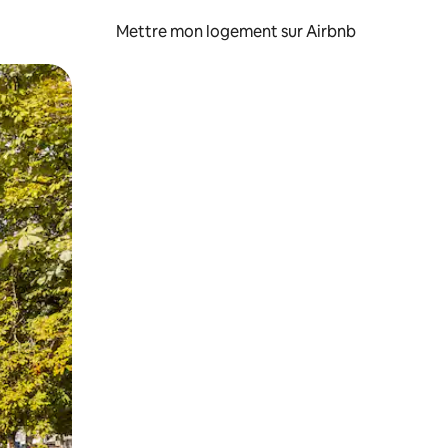
Mettre mon logement sur Airbnb
sant glisser.