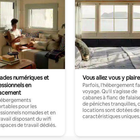
des numériques et
Vous allez vous y plaire
essionnels en
Parfois, l'hébergement fai
voyage. Qu'il s'agisse de
acement
cabanes à flanc de falais
hébergements
de péniches tranquilles, 
rtables pour les
locations sont dotées de
ssionnels nomades et en
caractéristiques uniques
ravail disposant du wifi
espaces de travail dédiés.