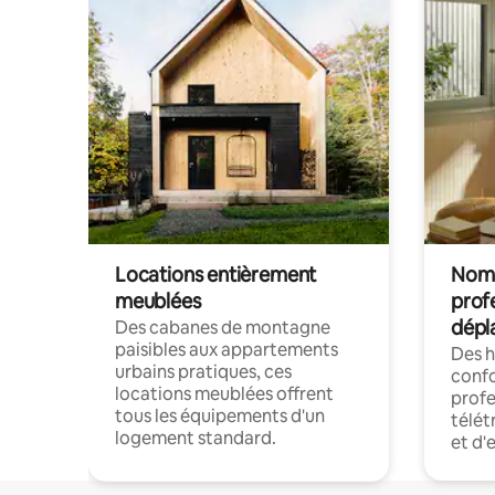
Locations entièrement
Noma
meublées
prof
dépl
Des cabanes de montagne
paisibles aux appartements
Des 
urbains pratiques, ces
confo
locations meublées offrent
profe
tous les équipements d'un
télét
logement standard.
et d'