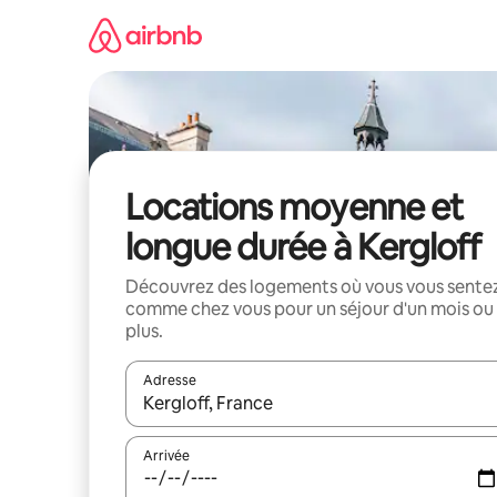
Aller
directement
au
contenu
Locations moyenne et
longue durée à Kergloff
Découvrez des logements où vous vous sente
comme chez vous pour un séjour d'un mois ou
plus.
Adresse
Lorsque les résultats s'affichent, utilisez les flèc
Arrivée