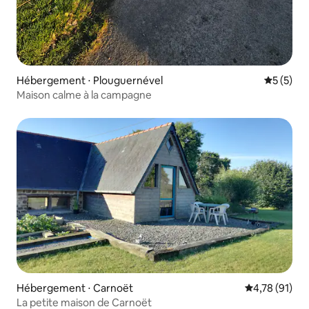
Hébergement ⋅ Plouguernével
Évaluatio
5 (5)
Maison calme à la campagne
Hébergement ⋅ Carnoët
Évaluation mo
4,78 (91)
La petite maison de Carnoët