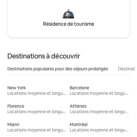
Résidence de tourisme
Destinations à découvrir
Destinations populaires pour des séjours prolongés
Destinati
New York
Barcelone
Locations moyenne et longue durée
Locations moyenne et longue durée
Florence
Athènes
Locations moyenne et longue durée
Locations moyenne et longue durée
Miami
Montréal
Locations moyenne et longue durée
Locations moyenne et longue durée