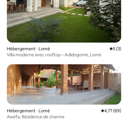
Hébergement ⋅ Lomé
Évaluatio
5 (3)
Villa moderne avec rooftop – Adidogomé, Lomé
Hébergement ⋅ Lomé
Évaluation mo
4,77 (69)
Awéfa, Résidence de charme