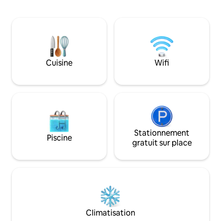
d'électricité, vous pouvez charger vos
garantit un accès f
appareils dans notre enceinte proche. Il
fluide et un séjour
y a de l'eau de seau. Vous vivrez en toute
Parfait pour les sé
liberté et pourrez oublier le stress et
vacances ou week
l'horloge. Une expérience unique de
chic et apaisant.
bien-être au contact de la nature et de la
vie du village.
Cuisine
Wifi
Stationnement
Piscine
gratuit sur place
Climatisation