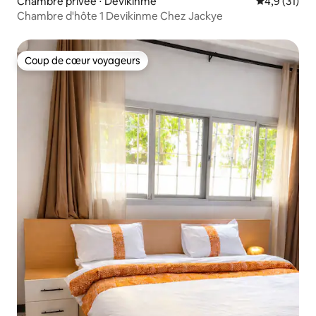
Chambre privée ⋅ Dévikinmé
Évaluation m
4,9 (31)
Chambre d'hôte 1 Devikinme Chez Jackye
Coup de cœur voyageurs
Coup de cœur voyageurs