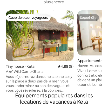
plus encore.
Coup de cœur voyageurs
Superhôte
Coup de cœur voyageurs
Superhôte
Appartement ⋅ L
Haven-Au cœur d
Tiny house ⋅ Keta
Évaluation moyenne sur la bas
4,88 (8)
électrogène
Vivez Lomé autrem
A&Y Wild Camp Ghana
confort et d’éléga
Vous séjournerez dans une cabane cosy
devient un plaisir.
sur la plage à deux pas de la mer. Vous
cœur de Lomé, ce
vous endormirez au son des vagues et
rénové vous offr
vous vous réveillerez à la voix des
stratégique , à proxi
Équipements populaires dans les
pêcheurs et des femmes qui se rendent
pharmacies, supe
dans le puits voisin pour remplir leurs
locations de vacances à Keta
restaurants. À se
réservoirs d'eau. La cabane n'a pas
la plage et de l’aéroport international, il