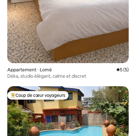
Appartement ⋅ Lomé
Évaluatio
5 (5)
Déka, studio élégant, calme et discret
Coup de cœur voyageurs
Coups de cœur voyageurs les plus appréciés