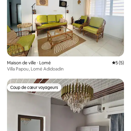
Maison de ville ⋅ Lomé
Évaluatio
5 (5)
Villa Papou, Lomé Adidoadin
Coup de cœur voyageurs
Coup de cœur voyageurs