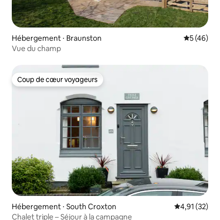
Hébergement ⋅ Braunston
Évaluation
5 (46)
Vue du champ
Coup de cœur voyageurs
Coup de cœur voyageurs
Hébergement ⋅ South Croxton
Évaluation mo
4,91 (32)
Chalet triple – Séjour à la campagne