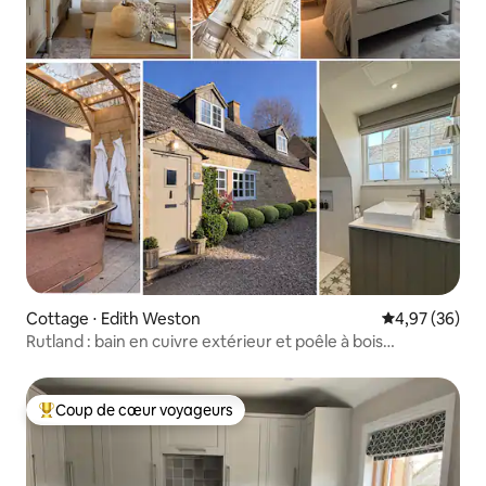
Cottage ⋅ Edith Weston
Évaluation mo
4,97 (36)
Rutland : bain en cuivre extérieur et poêle à bois
confortable
Coup de cœur voyageurs
Coups de cœur voyageurs les plus appréciés