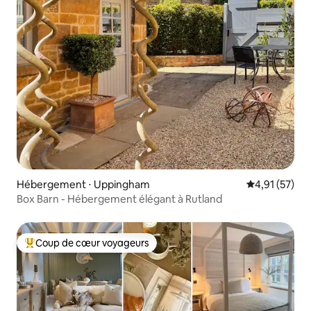
Hébergement ⋅ Uppingham
Évaluation mo
4,91 (57)
Box Barn - Hébergement élégant à Rutland
Coup de cœur voyageurs
Coups de cœur voyageurs les plus appréciés