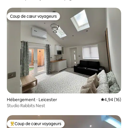
Coup de cœur voyageurs
Coup de cœur voyageurs
Hébergement ⋅ Leicester
Évaluation mo
4,94 (16)
Studio Rabbits Nest
Coup de cœur voyageurs
Coups de cœur voyageurs les plus appréciés