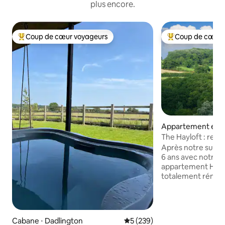
plus encore.
Coup de cœur voyageurs
Coup de cœur 
Coups de cœur voyageurs les plus appréciés
Coups de cœur vo
Appartement en r
Tilton on the Hill
The Hayloft : refu
3 couchages.
Après notre succè
6 ans avec notre 
appartement Hayl
totalement rénové 
installé une toute 
ajouté une chamb
Peinture fraîche, s
Les voyageurs dis
Cabane ⋅ Dadlington
Évaluation moyenne sur la ba
5 (239)
dédié [maintenant