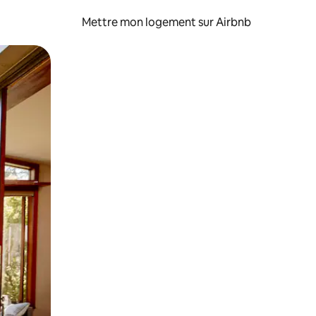
Mettre mon logement sur Airbnb
sant glisser.