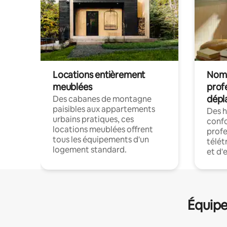
Locations entièrement
Noma
meublées
prof
dépl
Des cabanes de montagne
paisibles aux appartements
Des 
urbains pratiques, ces
confo
locations meublées offrent
profe
tous les équipements d'un
télét
logement standard.
et d'
Équipe