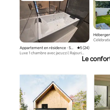
Hébergem
Célébrati
Appartement en résidence ⋅ Sub
Évaluation moyenne 
5 (24)
hash Nagar
Luxe 1 chambre avec jacuzzi | Rajouri
Le confor
Garden | New Delhi