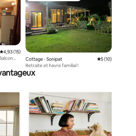
mmentaires : 5 sur 5
Évaluation moyenne sur la base de 15 commentaires : 4,93 sur 5
4,93 (15)
 Balcon
Cottage ⋅ Sonipat
Évaluation moyenne
5 (10)
Retraite et havre familial !
avantageux