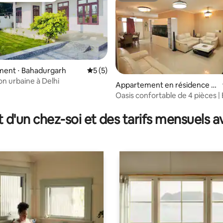
ent ⋅ Bahadurgarh
Évaluation moyenne sur la base de 5 co
5 (5)
on urbaine à Delhi
Appartement en résidence ⋅
Bahadurgarh
Oasis confortable de 4 pièces |
sur la base de 24 commentaires : 5 sur 5
avec vue | Toilettes attenantes
t d'un chez-soi et des tarifs mensuels 