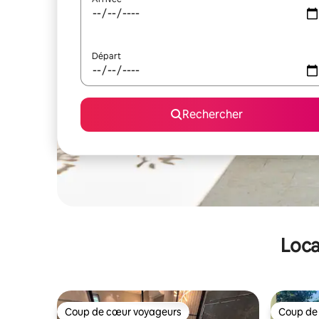
Départ
Rechercher
Loca
Coup de cœur voyageurs
Coup de
Coup de cœur voyageurs
Coup de