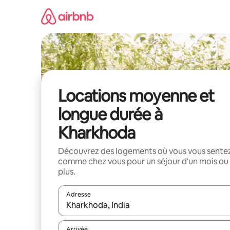
Aller
directement
au
contenu
Locations moyenne et
longue durée à
Kharkhoda
Découvrez des logements où vous vous sente
comme chez vous pour un séjour d'un mois ou
plus.
Adresse
Lorsque les résultats s'affichent, utilisez les flèc
Arrivée