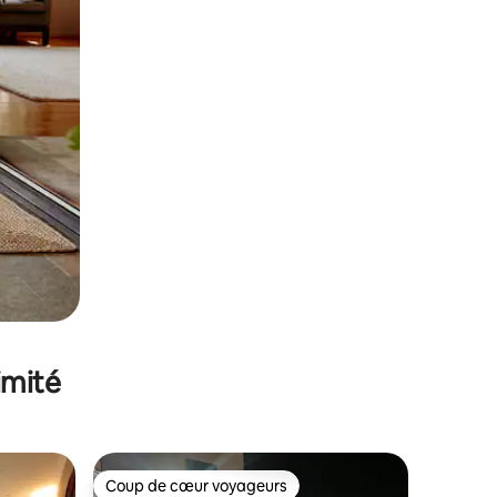
imité
Coup de cœur voyageurs
Coup de cœur voyageurs