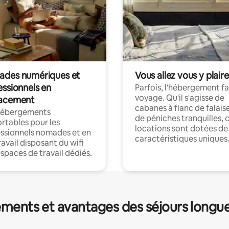
des numériques et
Vous allez vous y plaire
essionnels en
Parfois, l'hébergement fai
voyage. Qu'il s'agisse de
acement
cabanes à flanc de falais
hébergements
de péniches tranquilles, 
rtables pour les
locations sont dotées de
ssionnels nomades et en
caractéristiques uniques
ravail disposant du wifi
espaces de travail dédiés.
ments et avantages des séjours longu