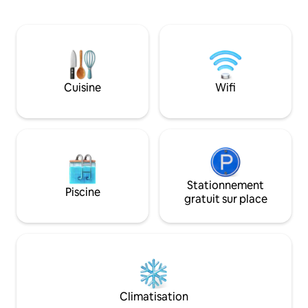
dispose de la clima
de tous les ustensiles et appareils
télévision de 40 p
nécessaires. Il y a un grand placard à
connectée, d'un la
l'entrée. L'appartement dispose d'un
réfrigérateur, d'u
système d'accès par code. Une
litres, d'un four à
connexion Wi-Fi haut débit est
sèche-cheveux, et 
disponible. Le complexe est situé au
dispose égalemen
Cuisine
Wifi
7ème étage avec un ascenseur jusqu' à
Fi stable. L'appar
6, une travée doit être parcourue
confortable avec 
Stationnement
Piscine
gratuit sur place
Climatisation