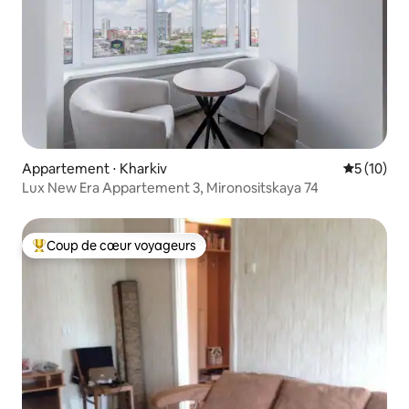
Appartement ⋅ Kharkiv
Évaluation
5 (10)
Lux New Era Appartement 3, Mironositskaya 74
Coup de cœur voyageurs
Coups de cœur voyageurs les plus appréciés