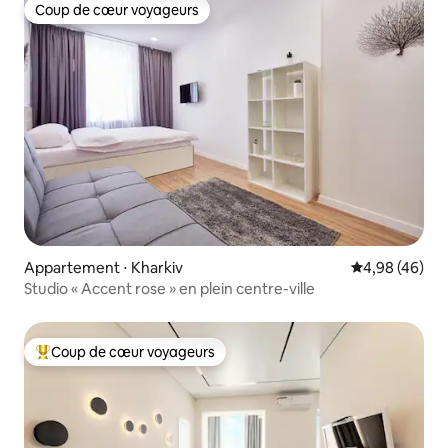
Coup de cœur voyageurs
Coup de cœur voyageurs
Appartement ⋅ Kharkiv
Évaluation mo
4,98 (46)
Studio « Accent rose » en plein centre-ville
Coup de cœur voyageurs
Coups de cœur voyageurs les plus appréciés