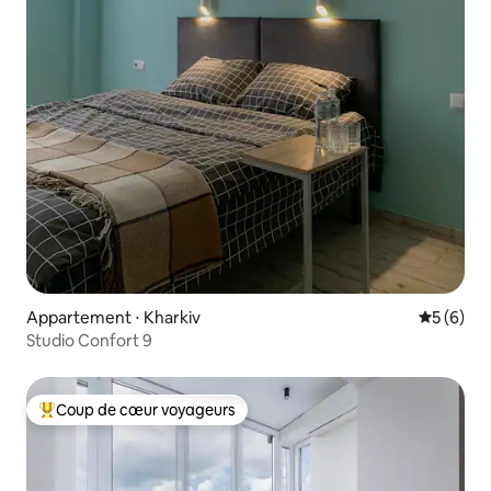
Appartement ⋅ Kharkiv
Évaluatio
5 (6)
Studio Confort 9
Coup de cœur voyageurs
Coups de cœur voyageurs les plus appréciés