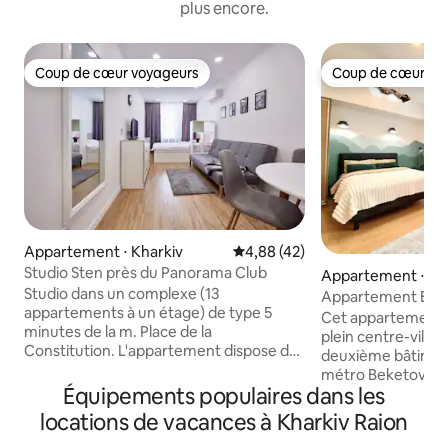
plus encore.
Coup de cœur voyageurs
Coup de cœur vo
Coup de cœur voyageurs
Coup de cœur vo
Appartement ⋅ Kharkiv
Évaluation moyenne sur la base
4,88 (42)
Studio Sten près du Panorama Club
Appartement ⋅ Kh
Studio dans un complexe (13
Appartement Emera
appartements à un étage) de type 5
Darvina, centre-vil
Cet appartement d
minutes de la m. Place de la
plein centre-ville. 
Constitution. L'appartement dispose de
deuxième bâtiment
2 zones séparées. La chambre dispose
métro Beketova. Il
d'un lit double, d'une télévision à écran
Équipements populaires dans les
et d'une salle de b
LCD. La cuisine et le salon disposent d'un
dispose également
locations de vacances à Kharkiv Raion
grand canapé d'angle, d'une armoire et
180 et d'un canapé-
de la climatisation. La cuisine est équipée