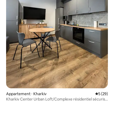
Appartement ⋅ Kharkiv
Évaluation
5 (29)
Kharkiv Center Urban Loft/Complexe résidentiel sécurisé
avec abri