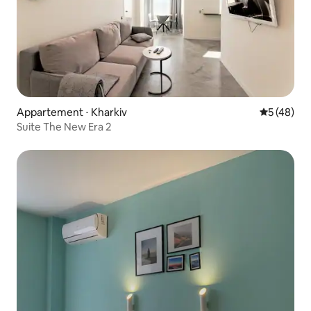
Appartement ⋅ Kharkiv
Évaluation
5 (48)
Suite The New Era 2