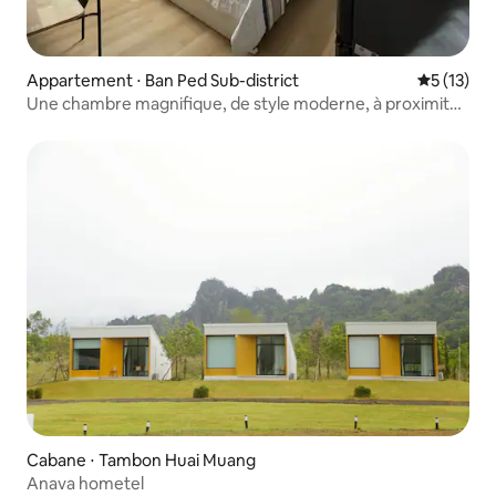
Appartement ⋅ Ban Ped Sub-district
Évaluation
5 (13)
Une chambre magnifique, de style moderne, à proximité
du lac.
Cabane ⋅ Tambon Huai Muang
Anava hometel