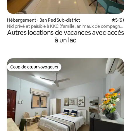
Hébergement ⋅ Ban Ped Sub-district
Évaluatio
5 (9)
Nid privé et paisible à KKC (famille, animaux de compagnie
Autres locations de vacances avec accès
bienvenus)
à un lac
Coup de cœur voyageurs
Coup de cœur voyageurs