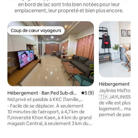
en bord de lac sont très bien notées pour leur
emplacement, leur propreté et bien plus encore.
Coup de cœur voyageurs
Coup de cœur voyageurs
Hébergement ⋅ Ban
Jayliniss Mid'tow
Hébergement ⋅ Ban Ped Sub-dist
Évaluation moyenne sur la 
5 (9)
3 salles de bain, 
🇹🇭 JAYLINISS M
rict
Nid privé et paisible à KKC (famille,
de ville est plus l
animaux de compagnie bienvenus)
- Facile de se déplacer. À seulement
logement… mais c'
10 minutes de l'aéroport, à 4,7 km de
permet de passer
l'Université Khon Kaen, à 4 km du grand
à chaque voyage. Une maison de ville
magasin Central, à seulement 3 km du
moderne conçue p
marché de Ton Tal, à 6,6 km de BKHS 3. -
vous offrant une
Chambre propre, spacieuse et
chaleureuse et ac