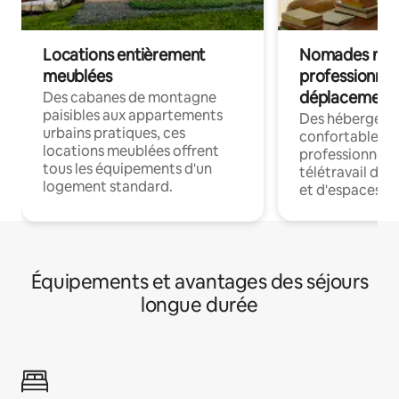
Locations entièrement
Nomades num
meublées
professionnel
déplacement
Des cabanes de montagne
paisibles aux appartements
Des hébergem
urbains pratiques, ces
confortables p
locations meublées offrent
professionnels
tous les équipements d'un
télétravail dis
logement standard.
et d'espaces de
Équipements et avantages des séjours
longue durée