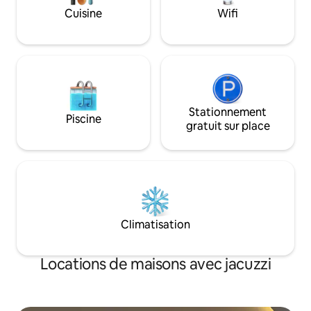
payer 15 $ pour ce service particulier. Il y
Internet rapide. Il est situé sur une route
Cuisine
Wifi
a des frais supplémentaires pour les
goudronnée dans
voyageurs supplémentaires de 10 $
fermée très sûre.
Stationnement
Piscine
gratuit sur place
Climatisation
Locations de maisons avec jacuzzi