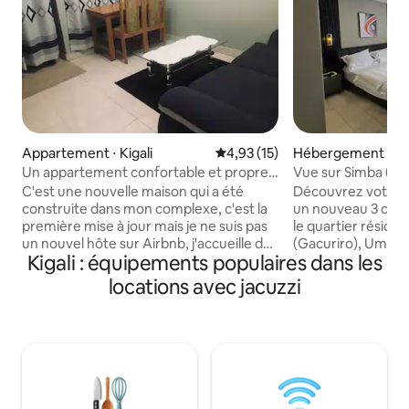
Appartement ⋅ Kigali
Évaluation moyenne sur la base
4,93 (15)
Hébergement ⋅ Kig
Un appartement confortable et propre
Vue sur Simba (Ga
+ transport aller-retour
C'est une nouvelle maison qui a été
Découvrez votre 
construite dans mon complexe, c'est la
un nouveau 3 cham
première mise à jour mais je ne suis pas
le quartier résident
un nouvel hôte sur Airbnb, j'accueille des
(Gacuriro), Umucy
Kigali : équipements populaires dans les
gens depuis de nombreuses années. Il
de l'aéroport, à 7
s'agit d'une chambre, d'un salon et d'une
centre des congrès
locations avec jacuzzi
salle de bain. C'est une maison dans la
10 minutes à pied
cour avant et vous pouvez avoir votre
Simba et du Brioc
propre intimité sans partage. Il se trouve
salle de sport Cali
à 5 à 10 minutes en voiture de l'aéroport
voiture du centre 
de Kigali en fonction de la circulation.
Resort, à 8 minute
Endroit propre et bons voisins. Pour la
une télévision int
prise en charge et le dépôt, vous devrez
télévision par câbl