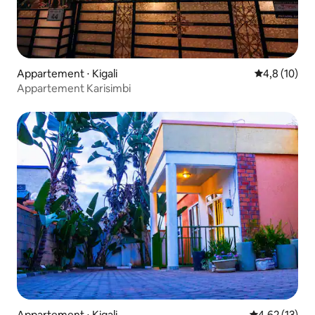
Appartement ⋅ Kigali
Évaluation m
4,8 (10)
Appartement Karisimbi
Appartement ⋅ Kigali
Évaluation mo
4,62 (13)