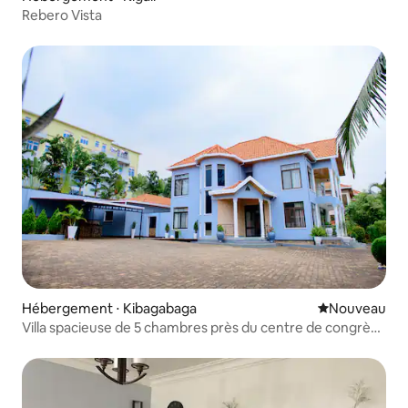
Rebero Vista
Hébergement ⋅ Kibagabaga
Nouvel hébe
Nouveau
Villa spacieuse de 5 chambres près du centre de congrès
et de l'aéroport