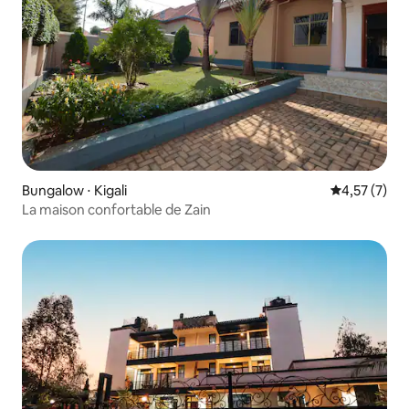
Bungalow ⋅ Kigali
Évaluation m
4,57 (7)
La maison confortable de Zain