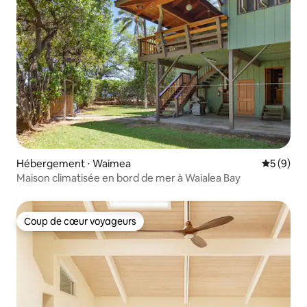
Hébergement ⋅ Waimea
Évaluatio
5 (9)
Maison climatisée en bord de mer à Waialea Bay
Coup de cœur voyageurs
Coup de cœur voyageurs