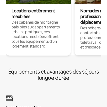
Locations entièrement
Nomades num
meublées
professionnel
déplacement
Des cabanes de montagne
paisibles aux appartements
Des hébergem
urbains pratiques, ces
confortables p
locations meublées offrent
professionnels
tous les équipements d'un
télétravail dis
logement standard.
et d'espaces de
Équipements et avantages des séjours
longue durée