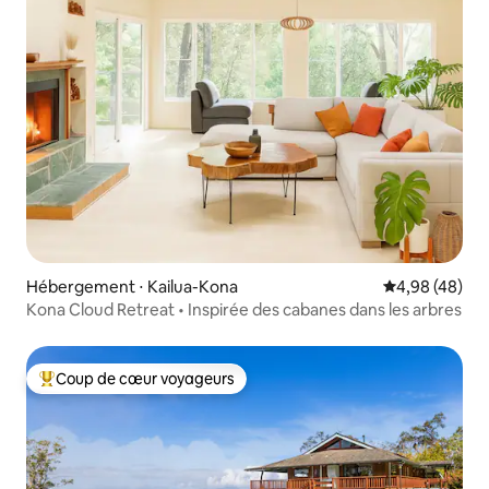
Hébergement ⋅ Kailua-Kona
Évaluation mo
4,98 (48)
Kona Cloud Retreat • Inspirée des cabanes dans les arbres
Coup de cœur voyageurs
Coups de cœur voyageurs les plus appréciés