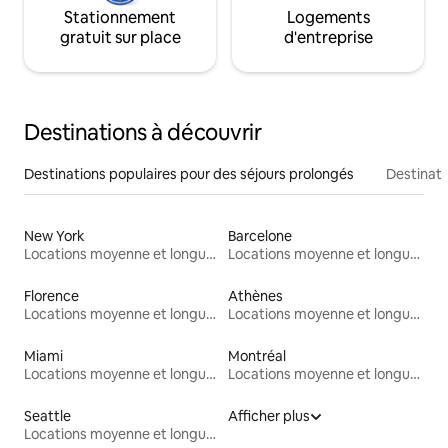
Stationnement
Logements
gratuit sur place
d'entreprise
Destinations à découvrir
Destinations populaires pour des séjours prolongés
Destinati
New York
Barcelone
Locations moyenne et longue durée
Locations moyenne et longue durée
Florence
Athènes
Locations moyenne et longue durée
Locations moyenne et longue durée
Miami
Montréal
Locations moyenne et longue durée
Locations moyenne et longue durée
Seattle
Afficher plus
Locations moyenne et longue durée