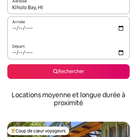
Adresse
Lorsque les résultats s'affichent, utilisez les flèches vers le hau
Arrivée
Départ
Rechercher
Locations moyenne et longue durée à
proximité
Coup de cœur voyageurs
Coups de cœur voyageurs les plus appréciés