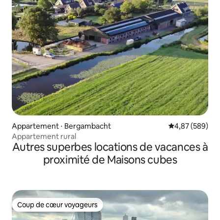
Appartement ⋅ Bergambacht
Évaluation moy
4,87 (589)
Appartement rural
Autres superbes locations de vacances à
proximité de Maisons cubes
Coup de cœur voyageurs
Coup de cœur voyageurs