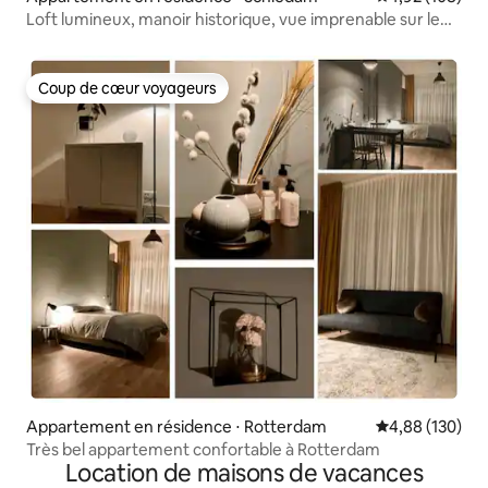
Loft lumineux, manoir historique, vue imprenable sur le
canal
Coup de cœur voyageurs
Coup de cœur voyageurs
Appartement en résidence ⋅ Rotterdam
Évaluation moy
4,88 (130)
Très bel appartement confortable à Rotterdam
Location de maisons de vacances