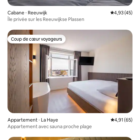
Cabane ⋅ Reeuwijk
Évaluation mo
4,93 (45)
Île privée sur les Reeuwijkse Plassen
Coup de cœur voyageurs
Coup de cœur voyageurs
Appartement ⋅ La Haye
Évaluation mo
4,91 (65)
Appartement avec sauna proche plage