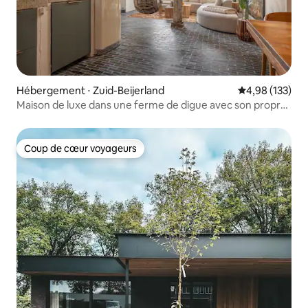
Hébergement ⋅ Zuid-Beijerland
Évaluation moy
4,98 (133)
Maison de luxe dans une ferme de digue avec son propre
jacuzzi/sauna
Coup de cœur voyageurs
Coup de cœur voyageurs