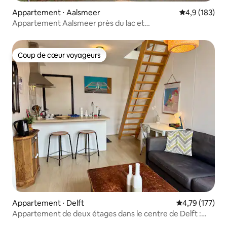
Appartement ⋅ Aalsmeer
Évaluation mo
4,9 (183)
Appartement Aalsmeer près du lac et
d'Amsterdam/Aéroport
Coup de cœur voyageurs
Coup de cœur voyageurs
Appartement ⋅ Delft
Évaluation moy
4,79 (177)
Appartement de deux étages dans le centre de Delft :
adapté au travail