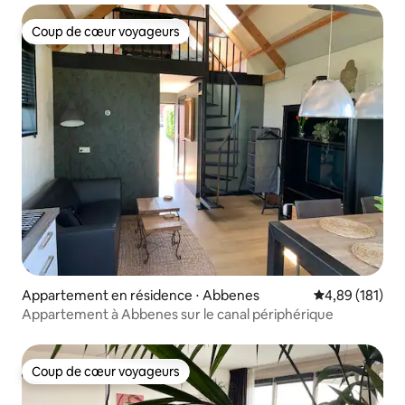
Coup de cœur voyageurs
Coup de cœur voyageurs
Appartement en résidence ⋅ Abbenes
Évaluation moy
4,89 (181)
Appartement à Abbenes sur le canal périphérique
Coup de cœur voyageurs
Coup de cœur voyageurs