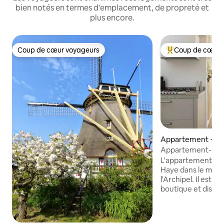
bien notés en termes d'emplacement, de propreté et
plus encore.
Coup de cœur voyageurs
Coup de cœur 
Coup de cœur voyageurs
Coups de cœur vo
Appartement ⋅ La
Appartement-bouti
2 salles de bain
L'appartement est
Haye dans le magn
l'Archipel. Il est 
boutique et dispo
vous avez besoin 
agréable. Il dispos
bains et de deux c