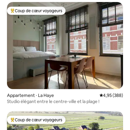
Coup de cœur voyageurs
Coups de cœur voyageurs les plus appréciés
Appartement ⋅ La Haye
Évaluation moy
4,95 (388)
Studio élégant entre le centre-ville et la plage !
Coup de cœur voyageurs
Coups de cœur voyageurs les plus appréciés