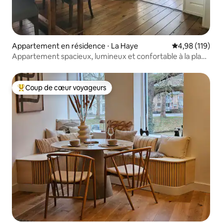
Appartement en résidence ⋅ La Haye
Évaluation moy
4,98 (119)
Appartement spacieux, lumineux et confortable à la plage
et en ville !
Coup de cœur voyageurs
Coups de cœur voyageurs les plus appréciés