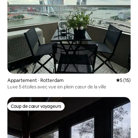
Appartement ⋅ Rotterdam
Évaluation
5 (15)
Luxe 5 étoiles avec vue en plein cœur de la ville
Coup de cœur voyageurs
Coup de cœur voyageurs