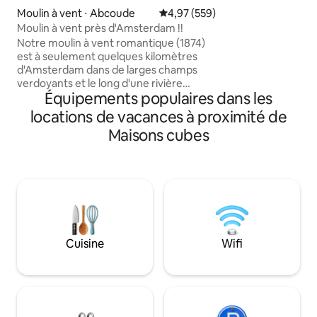
d'un salon et d'une
Moulin à vent ⋅ Abcoude
Évaluation moyenne sur la base 
4,97 (559)
L'appartement est
Moulin à vent près d'Amsterdam !!
du centre-ville, d
Notre moulin à vent romantique (1874)
boulangerie, d'un
est à seulement quelques kilomètres
d'épiceries fines,
d'Amsterdam dans de larges champs
minutes à vélo de 
verdoyants et le long d'une rivière
Scheveningen. Toute la maison a été
Équipements populaires dans les
sinueuse : « Gein ». Accès facile à
récemment rénové
Amsterdam en voiture, en train ou à
autant de détails d
locations de vacances à proximité de
vélo. Vous avez tout le moulin à vent
Maisons cubes
pour vous. Trois étages, 3 chambres
avec lits doubles : il peut facilement
accueillir 6 personnes, une cuisine, un
salon, 2 toilettes et une salle de bain
avec baignoire/douche. Vélos
disponibles + kayak. Laissez juste un peu
d'argent supplémentaire si vous les avez
utilisés. Pas besoin de réserver à
Cuisine
Wifi
l'avance. Super eau de baignade et petit
débarcadère juste devant.