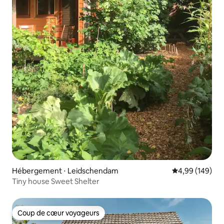
Hébergement ⋅ Leidschendam
Évaluation moy
4,99 (149)
Tiny house Sweet Shelter
Coup de cœur voyageurs
Coup de cœur voyageurs