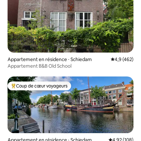
Appartement en résidence ⋅ Schiedam
Évaluation mo
4,9 (462)
Appartement B&B Old School
Coup de cœur voyageurs
Coups de cœur voyageurs les plus appréciés
Appartement en résidence ⋅ Schiedam
Évaluation moy
4,92 (108)