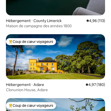
Hébergement ⋅ County Limerick
Évaluation moy
4,96 (113)
Maison de campagne des années 1800
Coup de cœur voyageurs
Coups de cœur voyageurs les plus appréciés
Hébergement ⋅ Adare
Évaluation moy
4,97 (180)
Clonunion House, Adare
Coup de cœur voyageurs
Coups de cœur voyageurs les plus appréciés