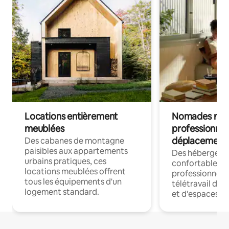
Locations entièrement
Nomades num
meublées
professionnel
déplacement
Des cabanes de montagne
paisibles aux appartements
Des hébergem
urbains pratiques, ces
confortables p
locations meublées offrent
professionnels
tous les équipements d'un
télétravail dis
logement standard.
et d'espaces de