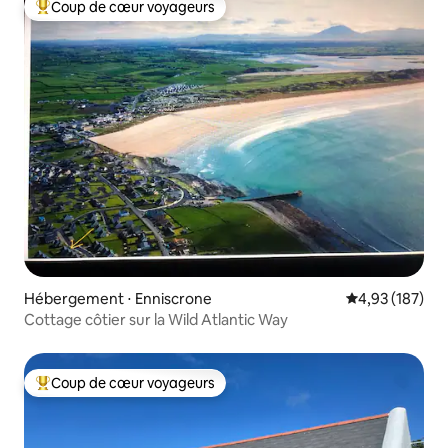
Coup de cœur voyageurs
Coups de cœur voyageurs les plus appréciés
Hébergement ⋅ Enniscrone
Évaluation moy
4,93 (187)
Cottage côtier sur la Wild Atlantic Way
Coup de cœur voyageurs
Coups de cœur voyageurs les plus appréciés