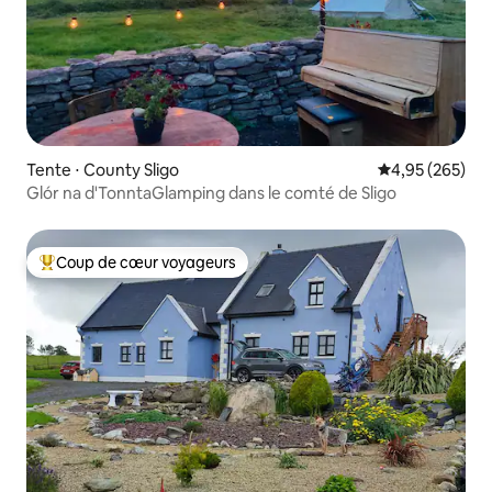
Tente ⋅ County Sligo
Évaluation moy
4,95 (265)
Glór na d'TonntaGlamping dans le comté de Sligo
Coup de cœur voyageurs
Coups de cœur voyageurs les plus appréciés