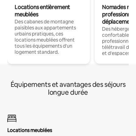
Locations entièrement
Nomades num
meublées
professionnel
déplacement
Des cabanes de montagne
paisibles aux appartements
Des hébergem
urbains pratiques, ces
confortables p
locations meublées offrent
professionnels
tous les équipements d'un
télétravail dis
logement standard.
et d'espaces de
Équipements et avantages des séjours
longue durée
Locations meublées