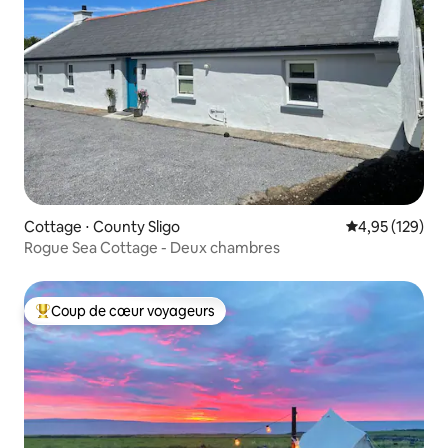
Cottage ⋅ County Sligo
Évaluation moy
4,95 (129)
Rogue Sea Cottage - Deux chambres
Coup de cœur voyageurs
Coups de cœur voyageurs les plus appréciés