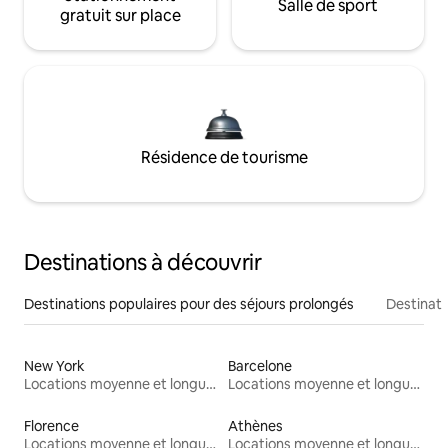
Salle de sport
gratuit sur place
Résidence de tourisme
Destinations à découvrir
Destinations populaires pour des séjours prolongés
Destinati
New York
Barcelone
Locations moyenne et longue durée
Locations moyenne et longue durée
Florence
Athènes
Locations moyenne et longue durée
Locations moyenne et longue durée