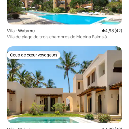
Villa ⋅ Watamu
Évaluation mo
4,93 (42)
Villa de plage de trois chambres de Medina Palms à
Watamu
Coup de cœur voyageurs
Coup de cœur voyageurs