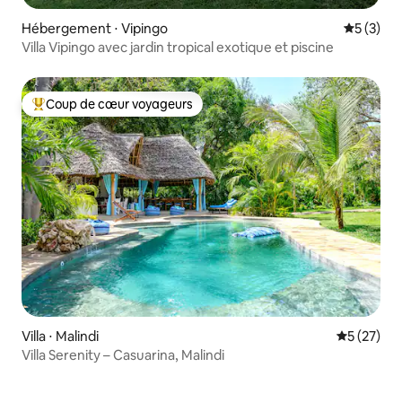
Hébergement ⋅ Vipingo
Évaluatio
5 (3)
Villa Vipingo avec jardin tropical exotique et piscine
Coup de cœur voyageurs
Coups de cœur voyageurs les plus appréciés
Villa ⋅ Malindi
Évaluation
5 (27)
Villa Serenity – Casuarina, Malindi