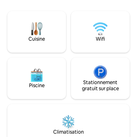
Queen Size et un l
service. Si vous souhaitez engager un
Chaque chambre d
chef pendant votre séjour, faites-le moi
climatisation et d'
savoir à l'avance pour le réserver (sous
L'appartement off
réserve de disponibilité) moyennant des
en deuxième ligne
frais supplémentaires. Nous avons une
quotidien, une cu
politique stricte d'interdiction des fêtes.
équipée et 2 pisci
Cuisine
Wifi
C'est dans un quartier calme. Les
une piscine sur le 
voyageurs doivent aimer les chiens.
Sept Îles ! Ce loge
personnes à la re
de confort côtiers
Stationnement
Piscine
gratuit sur place
Climatisation