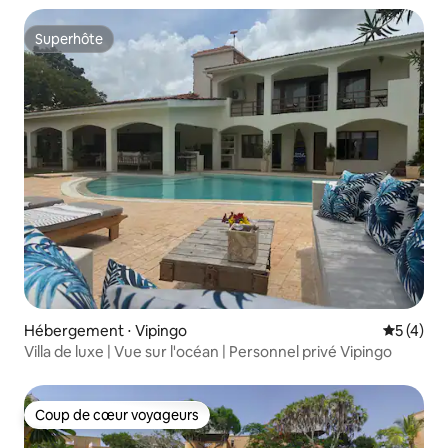
Superhôte
Superhôte
Hébergement ⋅ Vipingo
Évaluatio
5 (4)
Villa de luxe | Vue sur l'océan | Personnel privé Vipingo
Coup de cœur voyageurs
Coup de cœur voyageurs