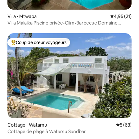
Villa ⋅ Mtwapa
Évaluation mo
4,95 (21)
Villa Malaika Piscine privée•Clim•Barbecue Domaine
sécurisé
Coup de cœur voyageurs
Coups de cœur voyageurs les plus appréciés
Cottage ⋅ Watamu
Évaluation
5 (63)
Cottage de plage à Watamu Sandbar