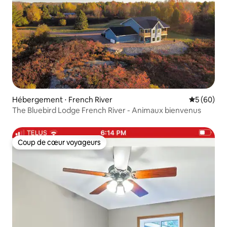
Hébergement ⋅ French River
Évaluation
5 (60)
The Bluebird Lodge French River - Animaux bienvenus
Coup de cœur voyageurs
Coup de cœur voyageurs