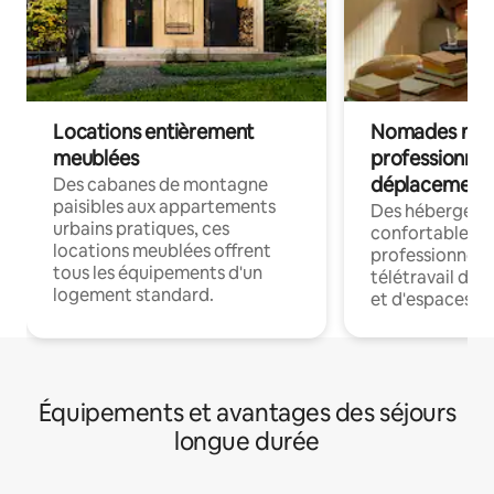
Locations entièrement
Nomades num
meublées
professionnel
déplacement
Des cabanes de montagne
paisibles aux appartements
Des hébergem
urbains pratiques, ces
confortables p
locations meublées offrent
professionnels
tous les équipements d'un
télétravail dis
logement standard.
et d'espaces de
Équipements et avantages des séjours
longue durée