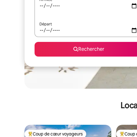
Départ
Rechercher
Loca
Coup de cœur voyageurs
Coup 
Coups de cœur voyageurs les plus appréciés
Coups de