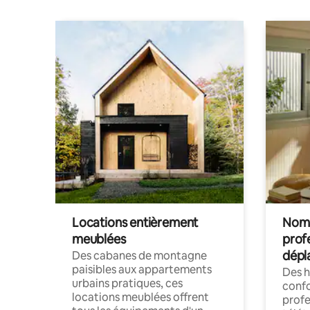
Locations entièrement
Noma
meublées
prof
dépl
Des cabanes de montagne
paisibles aux appartements
Des 
urbains pratiques, ces
confo
locations meublées offrent
profe