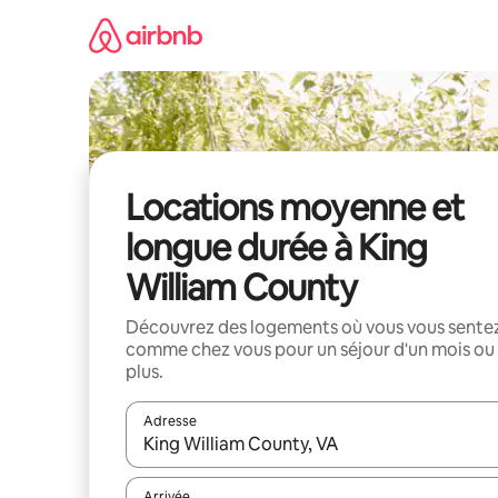
Aller
directement
au
contenu
Locations moyenne et
longue durée à King
William County
Découvrez des logements où vous vous sente
comme chez vous pour un séjour d'un mois ou
plus.
Adresse
Lorsque les résultats s'affichent, utilisez les flèc
Arrivée