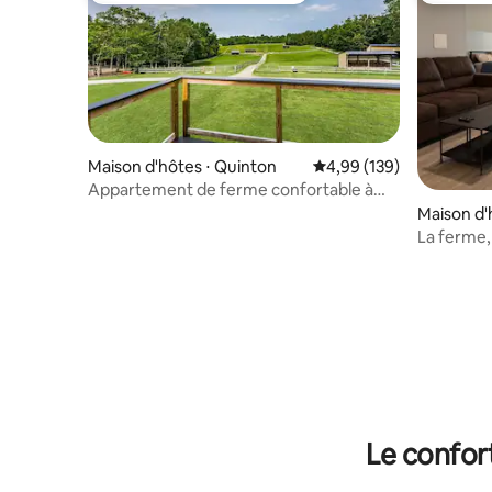
Maison d'hôtes ⋅ Quinton
Évaluation moyenne sur 
4,99 (139)
Appartement de ferme confortable à
New Kent, VA
Maison d'
ille
La ferme, 
Le confor