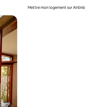
Mettre mon logement sur Airbnb
sant glisser.