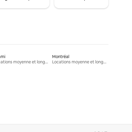
ami
Montréal
Locations moyenne et longue durée
Locations moyenne et longue durée