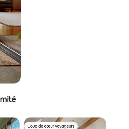
imité
Coup de cœur voyageurs
lus appréciés
Coup de cœur voyageurs