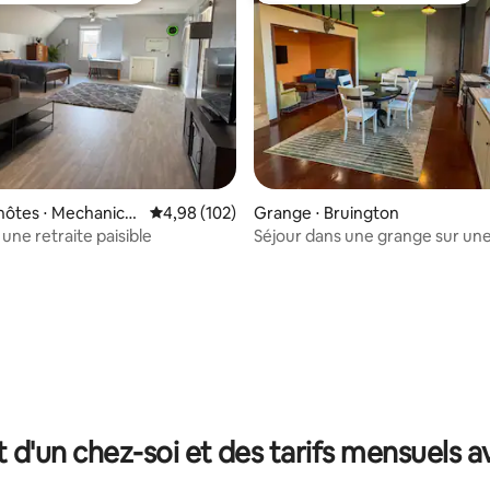
la base de 139 commentaires : 4,99 sur 5
hôtes ⋅ Mechanicsv
Évaluation moyenne sur la base de 102 commen
4,98 (102)
Grange ⋅ Bruington
une retraite paisible
Séjour dans une grange sur un
apicole
t d'un chez-soi et des tarifs mensuels 