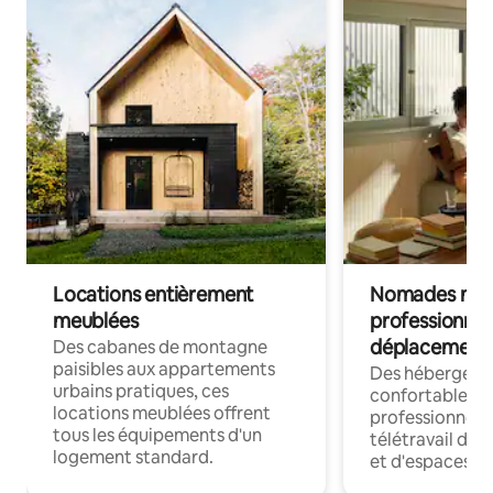
Locations entièrement
Nomades num
meublées
professionnel
déplacement
Des cabanes de montagne
paisibles aux appartements
Des hébergem
urbains pratiques, ces
confortables p
locations meublées offrent
professionnels
tous les équipements d'un
télétravail dis
logement standard.
et d'espaces de