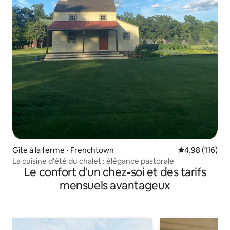
Gîte à la ferme ⋅ Frenchtown
Évaluation moy
4,98 (116)
La cuisine d'été du chalet : élégance pastorale
Le confort d'un chez-soi et des tarifs
mensuels avantageux