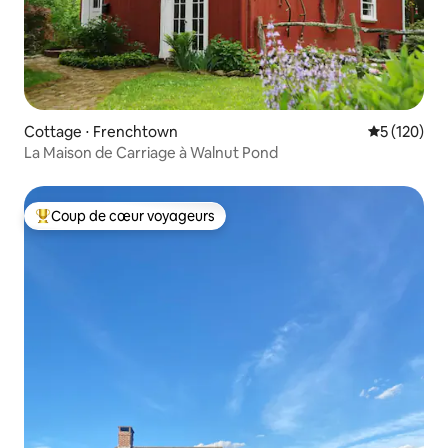
Cottage ⋅ Frenchtown
Évaluation 
5 (120)
La Maison de Carriage à Walnut Pond
Coup de cœur voyageurs
Coups de cœur voyageurs les plus appréciés