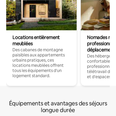
Locations entièrement
Nomades num
meublées
professionnel
déplacement
Des cabanes de montagne
paisibles aux appartements
Des hébergem
urbains pratiques, ces
confortables p
locations meublées offrent
professionnels
tous les équipements d'un
télétravail dis
logement standard.
et d'espaces de
Équipements et avantages des séjours
longue durée