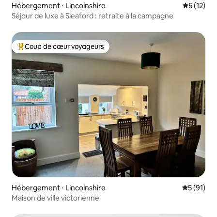
Hébergement ⋅ Lincolnshire
Évaluation
5 (12)
Séjour de luxe à Sleaford : retraite à la campagne
Coup de cœur voyageurs
Coups de cœur voyageurs les plus appréciés
Hébergement ⋅ Lincolnshire
Évaluation
5 (91)
Maison de ville victorienne