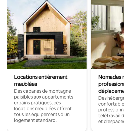
Locations entièrement
Nomades num
meublées
professionnel
déplacement
Des cabanes de montagne
paisibles aux appartements
Des hébergem
urbains pratiques, ces
confortables p
locations meublées offrent
professionnels
tous les équipements d'un
télétravail dis
logement standard.
et d'espaces de