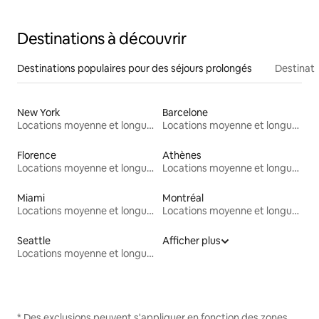
Destinations à découvrir
Destinations populaires pour des séjours prolongés
Destinati
New York
Barcelone
Locations moyenne et longue durée
Locations moyenne et longue durée
Florence
Athènes
Locations moyenne et longue durée
Locations moyenne et longue durée
Miami
Montréal
Locations moyenne et longue durée
Locations moyenne et longue durée
Seattle
Afficher plus
Locations moyenne et longue durée
* Des exclusions peuvent s'appliquer en fonction des zones