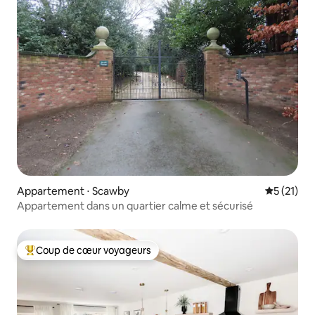
Appartement ⋅ Scawby
Évaluation
5 (21)
Appartement dans un quartier calme et sécurisé
Coup de cœur voyageurs
Coups de cœur voyageurs les plus appréciés