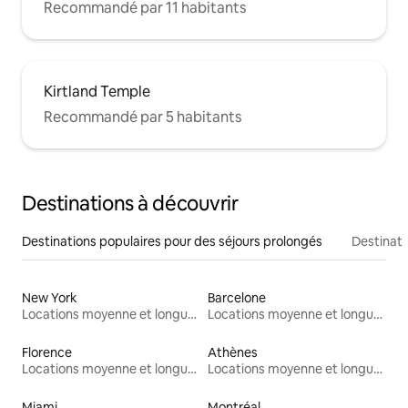
Recommandé par 11 habitants
Kirtland Temple
Recommandé par 5 habitants
Destinations à découvrir
Destinations populaires pour des séjours prolongés
Destinati
New York
Barcelone
Locations moyenne et longue durée
Locations moyenne et longue durée
Florence
Athènes
Locations moyenne et longue durée
Locations moyenne et longue durée
Miami
Montréal