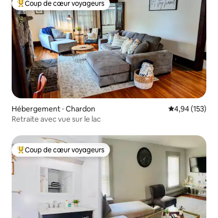
Coup de cœur voyageurs
Coups de cœur voyageurs les plus appréciés
Hébergement ⋅ Chardon
Évaluation moy
4,94 (153)
Retraite avec vue sur le lac
Coup de cœur voyageurs
Coups de cœur voyageurs les plus appréciés