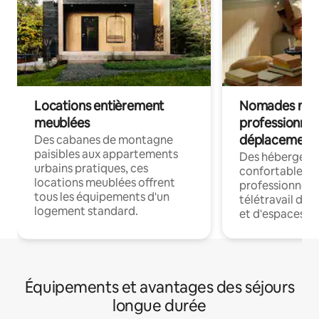
Locations entièrement
Nomades num
meublées
professionnel
déplacement
Des cabanes de montagne
paisibles aux appartements
Des hébergem
urbains pratiques, ces
confortables p
locations meublées offrent
professionnels
tous les équipements d'un
télétravail dis
logement standard.
et d'espaces de
Équipements et avantages des séjours
longue durée