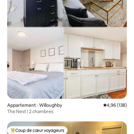
Appartement ⋅ Willoughby
Évaluation moy
4,96 (138)
The Nest ! 2 chambres
Coup de cœur voyageurs
Coups de cœur voyageurs les plus appréciés