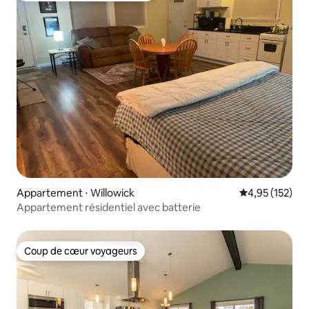
Appartement ⋅ Willowick
Évaluation moy
4,95 (152)
Appartement résidentiel avec batterie
Coup de cœur voyageurs
Coup de cœur voyageurs