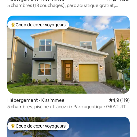
5 chambres (13 couchages), parc aquatique gratuit,
proche de Disney
Coup de cœur voyageurs
Coups de cœur voyageurs les plus appréciés
Hébergement ⋅ Kissimmee
Évaluation mo
4,9 (119)
5 chambres, piscine et jacuzzi • Parc aquatique GRATUIT •
À 15 minutes de Disney
Coup de cœur voyageurs
Coups de cœur voyageurs les plus appréciés