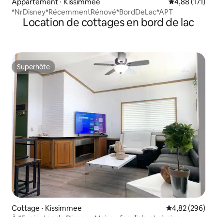
Appartement ⋅ Kissimmee
Évaluation moy
4,88 (171)
*NrDisney*RécemmentRénové*BordDeLac*APT
Location de cottages en bord de lac
Superhôte
Superhôte
Cottage ⋅ Kissimmee
Évaluation moy
4,82 (296)