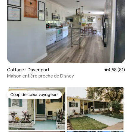
Cottage ⋅ Davenport
Évaluation mo
4,58 (81)
Maison entière proche de Disney
Coup de cœur voyageurs
Coup de cœur voyageurs