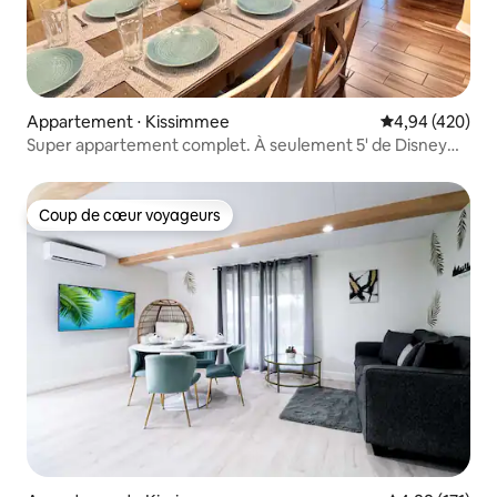
Appartement ⋅ Kissimmee
Évaluation moy
4,94 (420)
Super appartement complet. À seulement 5' de Disney
Orlando
Coup de cœur voyageurs
Coup de cœur voyageurs