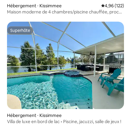
Hébergement ⋅ Kissimmee
Évaluation moy
4,96 (122)
Maison moderne de 4 chambres/piscine chauffée, proche
de Disney
Superhôte
Superhôte
Hébergement ⋅ Kissimmee
Villa de luxe en bord de lac • Piscine, jacuzzi, salle de jeux !