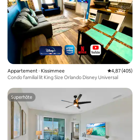
Appartement ⋅ Kissimmee
Évaluation moy
4,87 (405)
Condo familial lit King Size Orlando Disney Universal
Superhôte
Superhôte