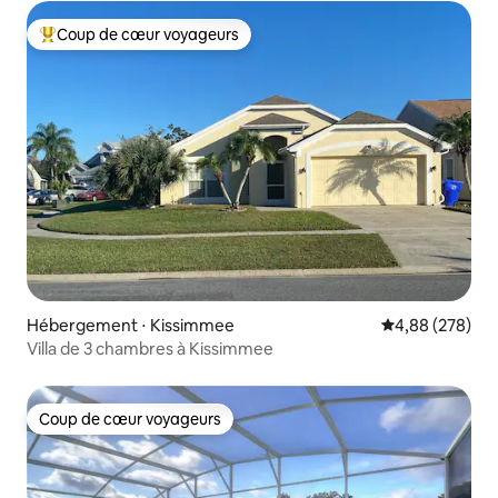
Coup de cœur voyageurs
Coups de cœur voyageurs les plus appréciés
Hébergement ⋅ Kissimmee
Évaluation moy
4,88 (278)
Villa de 3 chambres à Kissimmee
Coup de cœur voyageurs
Coup de cœur voyageurs