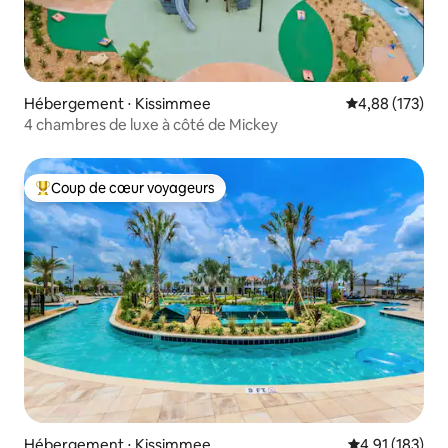
Hébergement ⋅ Kissimmee
Évaluation moy
4,88 (173)
4 chambres de luxe à côté de Mickey
Coup de cœur voyageurs
Coups de cœur voyageurs les plus appréciés
Hébergement ⋅ Kissimmee
Évaluation moy
4,91 (183)