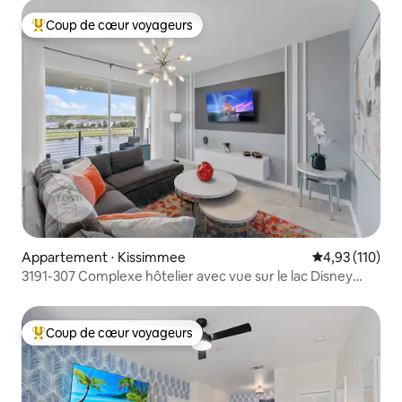
Coup de cœur voyageurs
Coups de cœur voyageurs les plus appréciés
Appartement ⋅ Kissimmee
Évaluation moy
4,93 (110)
3191-307 Complexe hôtelier avec vue sur le lac Disney
Universal Orlando
Coup de cœur voyageurs
Coups de cœur voyageurs les plus appréciés