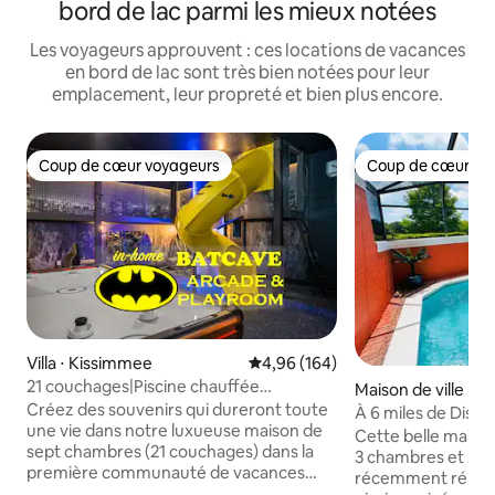
bord de lac parmi les mieux notées
Les voyageurs approuvent : ces locations de vacances
en bord de lac sont très bien notées pour leur
emplacement, leur propreté et bien plus encore.
Coup de cœur voyageurs
Coup de cœur vo
Coup de cœur voyageurs
Coup de cœur vo
Villa ⋅ Kissimmee
Évaluation moyenne sur la base 
4,96 (164)
21 couchages|Piscine chauffée
Maison de ville ⋅ 
gratuite|15 min de Disney|Jacuzzi
Créez des souvenirs qui dureront toute
À 6 miles de Disney
une vie dans notre luxueuse maison de
Cette belle maison
sept chambres (21 couchages) dans la
3 chambres et 2,5 
première communauté de vacances
récemment rénové
d'Orlando. Profitez de votre propre salle