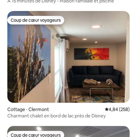
À 15 minutes de Disney - Maison familiale et piscine
Coup de cœur voyageurs
Coup de cœur voyageurs
Cottage ⋅ Clermont
Évaluation moy
4,84 (258)
Charmant chalet en bord de lac près de Disney
Coup de cœur voyageurs