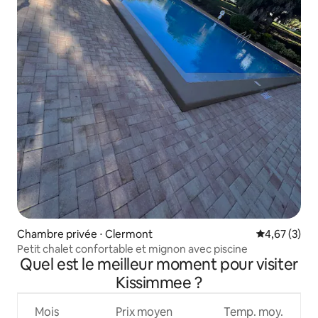
Chambre privée ⋅ Clermont
Évaluation m
4,67 (3)
Petit chalet confortable et mignon avec piscine
Quel est le meilleur moment pour visiter
Kissimmee ?
Mois
Prix moyen
Temp. moy.