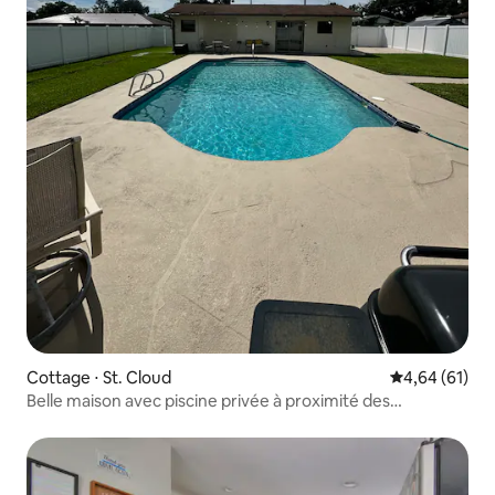
Cottage ⋅ St. Cloud
Évaluation mo
4,64 (61)
Belle maison avec piscine privée à proximité des
attractions