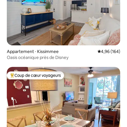
Appartement ⋅ Kissimmee
Évaluation moy
4,96 (164)
Oasis océanique près de Disney
Coup de cœur voyageurs
Coups de cœur voyageurs les plus appréciés