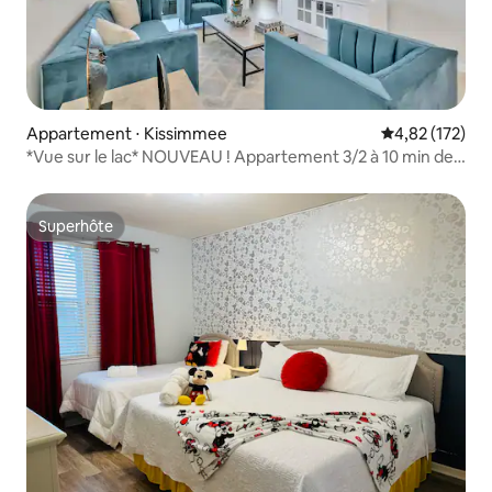
Appartement ⋅ Kissimmee
Évaluation moy
4,82 (172)
*Vue sur le lac* NOUVEAU ! Appartement 3/2 à 10 min de
Disney*
Superhôte
Superhôte