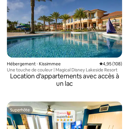
Hébergement ⋅ Kissimmee
Évaluation moy
4,95 (108)
Une touche de couleur | Magical Disney Lakeside Resort
Location d'appartements avec accès à
un lac
Superhôte
Superhôte