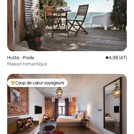
Hutte ⋅ Preila
Évaluation mo
4,98 (47)
Maison romantique
Coup de cœur voyageurs
Coups de cœur voyageurs les plus appréciés