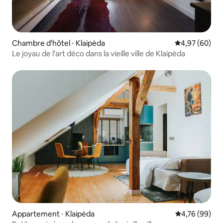
Chambre d'hôtel ⋅ Klaipėda
Évaluation mo
4,97 (60)
Le joyau de l'art déco dans la vieille ville de Klaipėda
Appartement ⋅ Klaipėda
Évaluation mo
4,76 (99)