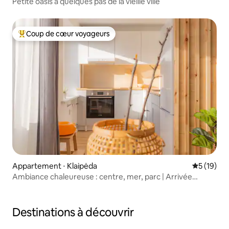
Petite oasis à quelques pas de la vieille ville
Coup de cœur voyageurs
Coups de cœur voyageurs les plus appréciés
Appartement ⋅ Klaipėda
Évaluation
5 (19)
Ambiance chaleureuse : centre, mer, parc | Arrivée
autonome
Destinations à découvrir