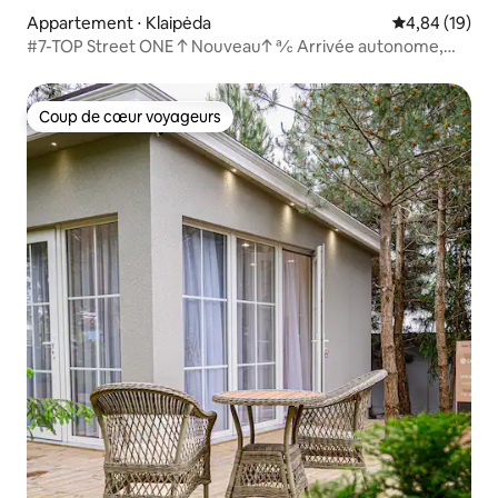
Appartement ⋅ Klaipėda
Évaluation mo
4,84 (19)
#7-TOP Street ONE ↑ Nouveau↑ ℀ Arrivée autonome,
par le cohôte
Coup de cœur voyageurs
Coup de cœur voyageurs