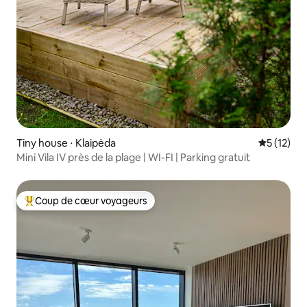
Tiny house ⋅ Klaipėda
Évaluation
5 (12)
Mini Vila IV près de la plage | WI-FI | Parking gratuit
Coup de cœur voyageurs
Coups de cœur voyageurs les plus appréciés