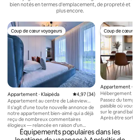
bien notés en termes d'emplacement, de propreté et
plus encore.
Coup de cœur voyageurs
Coup de cœur vo
Coup de cœur voyageurs
Coup de cœur vo
Appartement ⋅ Kl
Hébergement con
Appartement ⋅ Klaipėda
Évaluation moyenne sur la base
4,97 (34)
Passez du temps d
Appartement au centre de Lakeview
paisible où vous 
avec parking gratuit
Il s'agit d'une toute nouvelle annonce de
sur le grand balco
notre appartement bien-aimé qui a déjà
Après être sorti 
reçu de nombreux commentaires
vous trouverez n
élogieux — relancée en raison d'un
terrain de jeu pour
Équipements populaires dans les
changement dans notre configuration
par mauvais temps
d'hébergement. Découvrez le luxe de