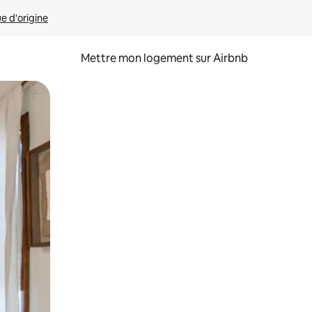
ue d'origine
Mettre mon logement sur Airbnb
sant glisser.