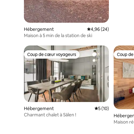
Hébergement
Évaluation moyenne sur
4,96 (24)
Maison à 5 min de la station de ski
Coup de cœur voyageurs
Coup de
Coup de cœur voyageurs
Coup de
Hébergement
Évaluation moyenne
5 (10)
Charmant chalet à Sälen !
Héberge
Maison r
remontée