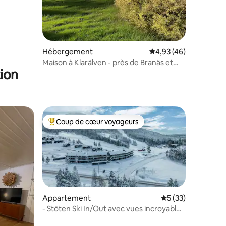
Hébergement
Évaluation moyenne su
4,93 (46)
Maison à Klarälven - près de Branäs et
ion
Långberget
Coup de cœur voyageurs
Coups de cœur voyageurs les plus appréciés
Appartement
Évaluation moyenne
5 (33)
- Stöten Ski In/Out avec vues incroyables
mmentaires : 5 sur 5
et ensoleillées -