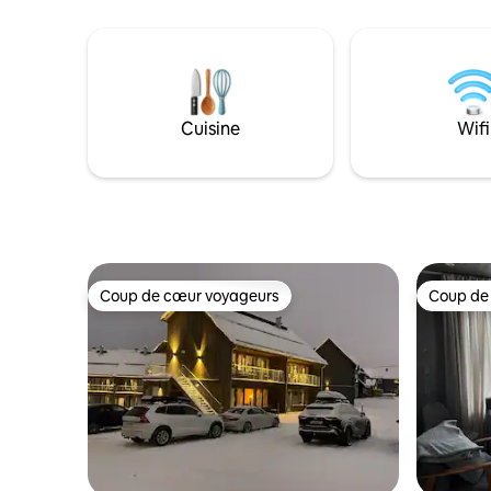
confortable. Deux chambres (lit
un lit doub
double + lit superposé) plus un canapé
superposés,
convertible dans le séjour. Cuisine
aussi une 
entièrement équipée. Toilettes avec
possibilit
douche. Deux télévisions connectées –
vêtement
une dans le salon et une dans une salle
séchage. 
Cuisine
Wifi
de télévision séparée. Pas d'animaux et
Canal Digi
interdiction de fumer. Idéal pour des
lit et les
vacances au ski ou pour se détendre
ménage n'e
dans les montagnes suédoises.
base, mai
l'hôte.
Coup de cœur voyageurs
Coup de
Coup de cœur voyageurs
Coup de