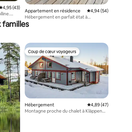
Évaluation moyenne sur la base de 43 commentaires : 4,95 sur 5
4,95 (43)
taires : 4,95 sur 5
Appartement en résidence
Évaluation moyenne su
4,94 (54)
line.
Hébergement en parfait état à
 familles
Lindvallen, Sälen 8 lits.
Coup de cœur voyageurs
lus appréciés
Coup de cœur voyageurs
Hébergement
Évaluation moyenne su
4,89 (47)
Montagne proche du chalet à Kläppen
(Sälen)
ntaires : 4,93 sur 5