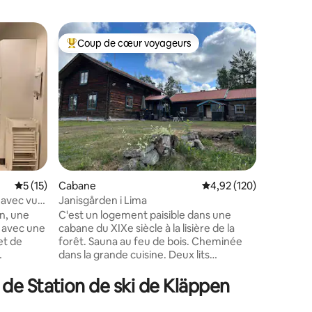
Apparte
Coup de cœur voyageurs
Coup de
Coups de cœur voyageurs les plus appréciés
Coup de
Au pied d
Bottenpla
Appartem
interdictio
moderne 
grand hal
sèche-lin
ski. Espace de stationnement gratuit,
poteau d
électrique dispon
à 50 mèt
Évaluation moyenne sur la base de 15 commentaires : 5 sur 5
5 (15)
Cabane
Évaluation moyenne sur
4,92 (120)
la téléca
Kläppen B
avec vue
Janisgården i Lima
taires : 4,93 sur 5
Familjebac
n, une
C'est un logement paisible dans une
serviett
 avec une
cabane du XIXe siècle à la lisière de la
non inclus. Le nettoyage de dépa
et de
forêt. Sauna au feu de bois. Cheminée
ajouté. A
dans la grande cuisine. Deux lits
mercredi/
calme au
supplémentaires dans le canapé-lit de la
Départ : 
 à
cuisine. Ainsi, 10 personnes peuvent bien
de Station de ski de Kläppen
chaussée 
fond et de
dormir. Il y a beaucoup de beaux sentiers
de randonnée et de pistes cyclables. À 10