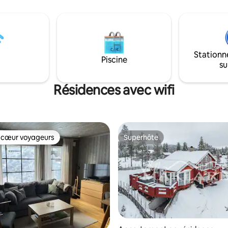
trois chambres et deux salles d
le et l'autre deux lits
Cuisine de qualité, cheminée, 
 il y a un total de 6 lits. Il y a
projecteur pour les soirées en
salle technique avec la
hébergement bien pensé pour
é de suspendre et de sécher les
deux familles qui veulent vivre
s dans des armoires de
Stationn
confortablement près du ski. Veuillez
Le Wifi et l'offre complète de
Piscine
noter que des frais de ménage
su
tal sont disponibles. Le linge de
obligatoires via une entreprise
 serviettes ne sont pas inclus. Le
nettoyage s'appliquent ; vous 
st pas inclus dans le prix de
Résidences avec wifi
plus d'informations lors de votr
s peut être acheté auprès de
demande de réservation.
 cœur voyageurs
Superhôte
 cœur voyageurs
Superhôte