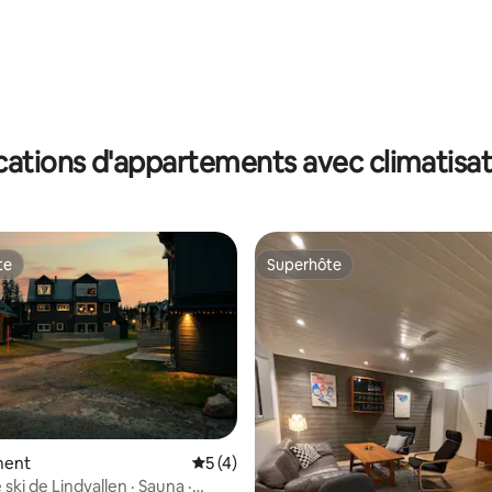
cations d'appartements avec climatisat
te
Superhôte
te
Superhôte
ment
Évaluation moyenne sur la base de 4 co
5 (4)
 ski de Lindvallen · Sauna ·
r la base de 17 commentaires : 4,76 sur 5