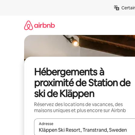
Aller
Certai
directement
au
contenu
Hébergements à
proximité de Station de
ski de Kläppen
Réservez des locations de vacances, des
maisons uniques et plus encore sur Airbnb
Adresse
Lorsque les résultats s'affichent, utilisez les flèc