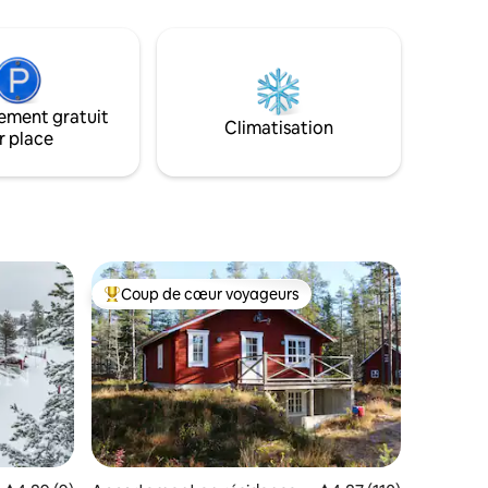
e bain.
min des pistes de ski et des pentes de
sauna et
Kläppen. À 20 min du départ de la course
semble. Un
de Vasa. En été, à 3 km, il y a une très
 une ou
belle et nouvelle zone de baignade
GRATUITE avec une piscine de 25
ement gratuit
mètres. Minigolf, etc. À 5 min du stade de
Climatisation
biathlon de Lima avec de belles pistes de
r place
 de
ski de fond. Vous pouvez acheter du bois
trouverez
de chauffage chez nous.
e
Coup de cœur voyageurs
Coups de cœur voyageurs les plus appréciés