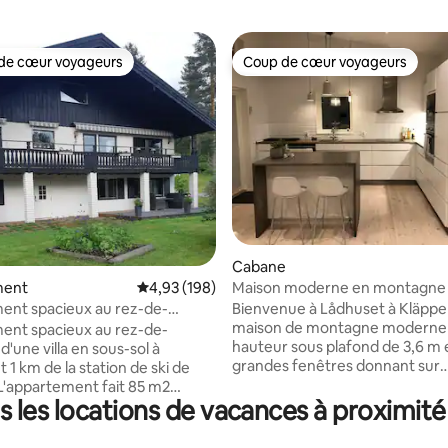
de cœur voyageurs
Coup de cœur voyageurs
 cœur voyageurs les plus appréciés
Coup de cœur voyageurs
r la base de 15 commentaires : 4,93 sur 5
Cabane
Maison moderne en montagne 
ment
Évaluation moyenne sur la base de 198 commen
4,93 (198)
et sauna – Kläppen
Bienvenue à Lådhuset à Kläppe
ent spacieux au rez-de-
maison de montagne moderne
 à 1 km de Kläppen
ent spacieux au rez-de-
hauteur sous plafond de 3,6 m 
'une villa en sous-sol à
grandes fenêtres donnant sur
1 km de la station de ski de
Kläppenberget. Emplacement 
L'appartement fait 85 m2
sommet de Horrmundsberget,
 les locations de vacances à proximité 
ntre la cuisine, la salle à manger,
proximité des pistes de ski de 
 la salle de jeux, deux chambres
la remontée mécanique. Plan ouvert,
ilettes / douche. Une chambre a