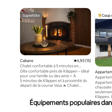
Superhôte
Coup 
Superhôte
Coups de
Cabane
Évaluation moyenne su
4,93 (15)
Chalet confortable à 5 minutes en
voiture de Kläppen.
Gîte confortable près de Kläppen – idéal
Apparte
pour une famille ou des amis ⭐ À
Appartem
5 minutes de Kläppen et à proximité du
chaussée,
Appartem
départ de la course Vasa 🔥 Chalet
chaussée d
confortable avec cheminée 🧹
seulement 
Nettoyage de départ inclus entre le 6
Kläppen. 
décembre 2026 et le 18 avril 2027 🛷 Piste
Équipements populaires dans
répartis e
de motoneige juste devant 🌲 Proche de
le salon /
la nature Bienvenue dans notre chalet
et les to