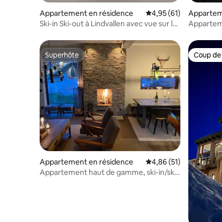
Appartement en résidence
Évaluation moyenne su
4,95 (61)
Appartem
Ski-in Ski-out à Lindvallen avec vue sur la
Appartem
montagne
avec saun
Stöten
Superhôte
Coup de
Superhôte
Coup de
Appartement en résidence
Évaluation moyenne su
4,86 (51)
Appartement haut de gamme, ski-in/ski-
out à Lindvallen.