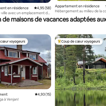
Appartement en résidence
ent en résidence
Évaluation moyenne sur la base de 58 commen
4,95 (58)
Hébergement au milieu de la col
 ville avec un emplacement de
Soutien, semaines d'été libres
 de maisons de vacances adaptées aux
 cœur voyageurs
Coup de cœur voyageurs
 cœur voyageurs
Coups de cœur voyageurs les p
ment
Évaluation moyenne sur la base de 15 comme
4,93 (15)
ga à Venjan!