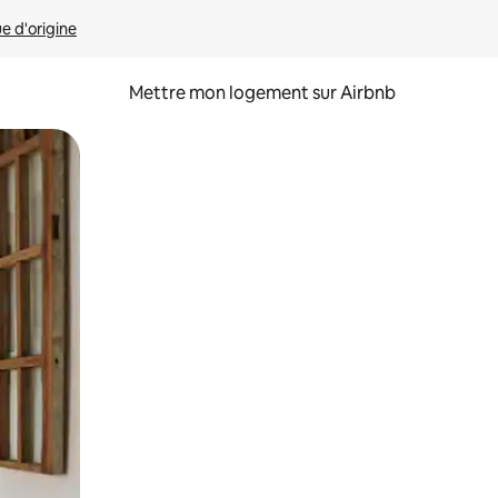
ue d'origine
Mettre mon logement sur Airbnb
sant glisser.