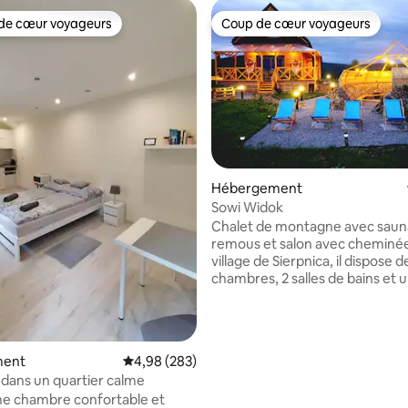
de cœur voyageurs
Coup de cœur voyageurs
 cœur voyageurs les plus appréciés
Coup de cœur voyageurs
 la base de 60 commentaires : 4,98 sur 5
Hébergement
Sowi Widok
Chalet de montagne avec sauna
remous et salon avec cheminée
village de Sierpnica, il dispose d
chambres, 2 salles de bains et u
une cuisine entièrement équip
Directement depuis la maison,
pouvons admirer la vue sur Wi
et Śnieżka. Il y a aussi une gran
ment
Évaluation moyenne sur la base de 283 commen
4,98 (283)
terrasse couverte et un endroi
dans un quartier calme
chaleureux pour un feu de ca
ne chambre confortable et
une grille réglable, du bois pour 