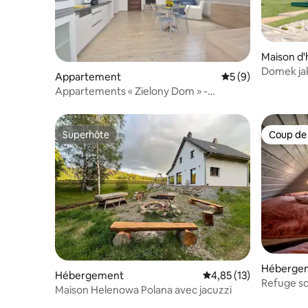
Maison d'
Domek jak
Appartement
Évaluation moyenn
5 (9)
calme pou
Appartements « Zielony Dom » -
Appartement n° 3
Superhôte
Coup de
Superhôte
Coup de
Héberge
Hébergement
Évaluation moyenne su
4,85 (13)
Refuge s
Maison Helenowa Polana avec jacuzzi