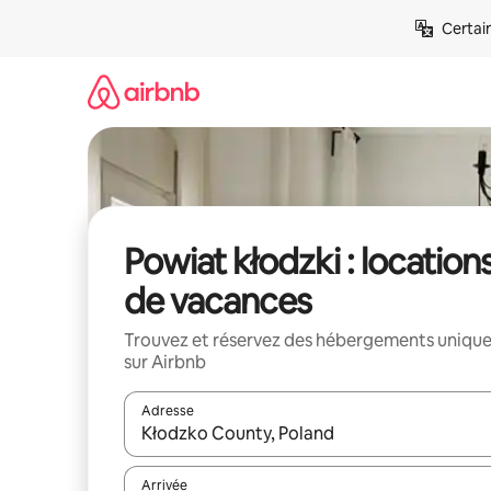
Aller
Certai
directement
au
contenu
Powiat kłodzki : location
de vacances
Trouvez et réservez des hébergements uniqu
sur Airbnb
Adresse
Lorsque les résultats s'affichent, utilisez les flèc
Arrivée