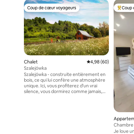
Coup de cœur voyageurs
Coup 
Coup de cœur voyageurs
Coups de
Chalet
Évaluation moyenne sur
4,98 (60)
Szalejówka
Szalejówka - construite entièrement en
bois, ce qui lui confère une atmosphère
unique. Ici, vous profiterez d'un vrai
silence, vous dormirez comme jamais,
vous vous détendrez près de la
cheminée et jouerez à des jeux de
société. En été, le plus grand plaisir est de
s'asseoir sur la terrasse et de regarder la
Apparte
forêt, la prairie et les animaux qui
Chambre 
passent, et les enfants peuvent profiter
Je loue u
de l'aire de jeux. Vous pourrez vous