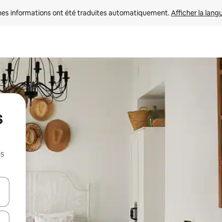
nes informations ont été traduites automatiquement. 
Afficher la lang
s
es
hes vers le haut et vers le bas pour les parcourir ou en appuyant et en fai