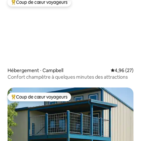
Coup de cœur voyageurs
Coups de cœur voyageurs les plus appréciés
Hébergement ⋅ Campbell
Évaluation mo
4,96 (27)
Confort champêtre à quelques minutes des attractions
Coup de cœur voyageurs
Coups de cœur voyageurs les plus appréciés