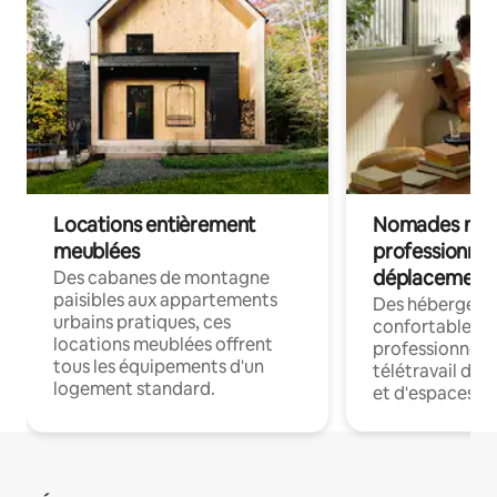
Locations entièrement
Nomades num
meublées
professionnel
déplacement
Des cabanes de montagne
paisibles aux appartements
Des hébergem
urbains pratiques, ces
confortables p
locations meublées offrent
professionnels
tous les équipements d'un
télétravail dis
logement standard.
et d'espaces de