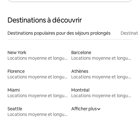
Destinations à découvrir
Destinations populaires pour des séjours prolongés
Destinati
New York
Barcelone
Locations moyenne et longue durée
Locations moyenne et longue durée
Florence
Athènes
Locations moyenne et longue durée
Locations moyenne et longue durée
Miami
Montréal
Locations moyenne et longue durée
Locations moyenne et longue durée
Seattle
Afficher plus
Locations moyenne et longue durée