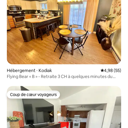
Hébergement ⋅ Kodiak
Évaluation mo
4,98 (55)
Flying Bear « B » - Retraite 3 CH à quelques minutes du
centre-ville
Coup de cœur voyageurs
Coup de cœur voyageurs