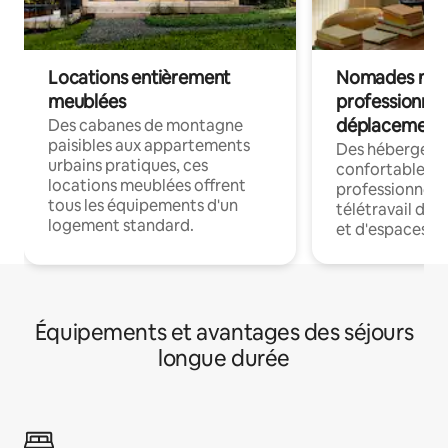
Locations entièrement
Nomades num
meublées
professionnel
déplacement
Des cabanes de montagne
paisibles aux appartements
Des hébergem
urbains pratiques, ces
confortables p
locations meublées offrent
professionnels
tous les équipements d'un
télétravail dis
logement standard.
et d'espaces de
Équipements et avantages des séjours
longue durée