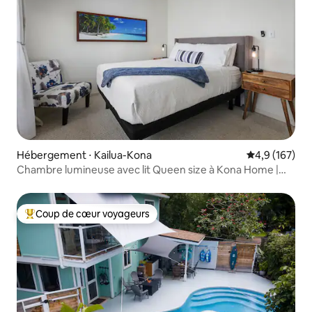
Hébergement ⋅ Kailua-Kona
Évaluation mo
4,9 (167)
Chambre lumineuse avec lit Queen size à Kona Home |
Emplacement central
Coup de cœur voyageurs
Coups de cœur voyageurs les plus appréciés