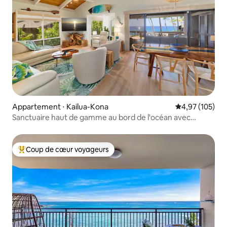
Appartement ⋅ Kailua-Kona
Évaluation moy
4,97 (105)
Sanctuaire haut de gamme au bord de l'océan avec
intérieurs rénovés
Coup de cœur voyageurs
Coups de cœur voyageurs les plus appréciés