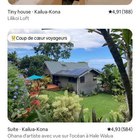
Tiny house ⋅ Kailua-Kona
Évaluation moy
4,91 (188)
Lilikoi Loft
Coup de cœur voyageurs
Coups de cœur voyageurs les plus appréciés
Suite ⋅ Kailua-Kona
Évaluation moy
4,93 (584)
Ohana d'artiste avec vue sur l'océan à Hale Walua