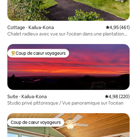
Cottage ⋅ Kailua-Kona
Évaluation moy
4,95 (461)
Chalet radieux avec vue sur l'océan dans une plantation
de café. Très privé.
Coup de cœur voyageurs
Coups de cœur voyageurs les plus appréciés
Suite ⋅ Kailua-Kona
Évaluation moy
4,98 (220)
Studio privé pittoresque / Vue panoramique sur l'océan
Coup de cœur voyageurs
Coup de cœur voyageurs