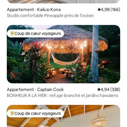
Appartement ⋅ Kailua-Kona
Évaluation moy
4,98 (166)
Studio confortable Pineapple près de l'océan
Coup de cœur voyageurs
Coups de cœur voyageurs les plus appréciés
Appartement ⋅ Captain Cook
Évaluation moy
4,94 (338)
BONHEUR À LA MER : refuge branché et jardins hawaïens
Coup de cœur voyageurs
Coups de cœur voyageurs les plus appréciés