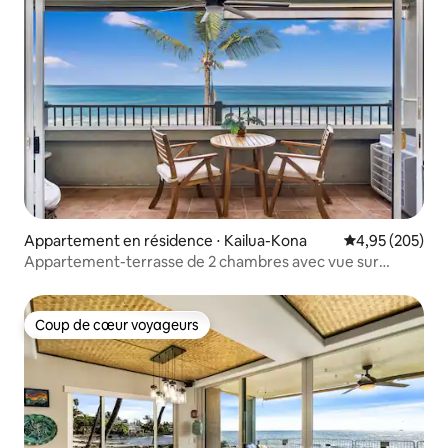
Appartement en résidence ⋅ Kailua-Kona
Évaluation moy
4,95 (205)
Appartement-terrasse de 2 chambres avec vue sur
l'océan et piscine
Coup de cœur voyageurs
Coup de cœur voyageurs