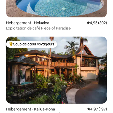
Hébergement ⋅ Holualoa
Évaluation moy
4,95 (302)
Exploitation de café Piece of Paradise
Coup de cœur voyageurs
Coups de cœur voyageurs les plus appréciés
Hébergement ⋅ Kailua-Kona
Évaluation moy
4,97 (197)