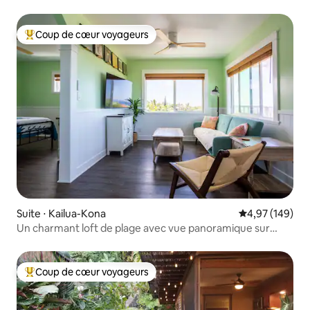
Coup de cœur voyageurs
Coups de cœur voyageurs les plus appréciés
Suite ⋅ Kailua-Kona
Évaluation moy
4,97 (149)
Un charmant loft de plage avec vue panoramique sur
l'océan
Coup de cœur voyageurs
Coups de cœur voyageurs les plus appréciés