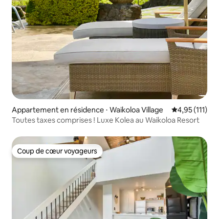
Appartement en résidence ⋅ Waikoloa Village
Évaluation mo
4,95 (111)
Toutes taxes comprises ! Luxe Kolea au Waikoloa Resort
Coup de cœur voyageurs
Coup de cœur voyageurs