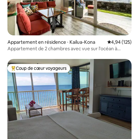
Appartement en résidence ⋅ Kailua-Kona
Évaluation moy
4,94 (125)
Appartement de 2 chambres avec vue sur l'océan à
Kailua-Kona
Coup de cœur voyageurs
Coups de cœur voyageurs les plus appréciés