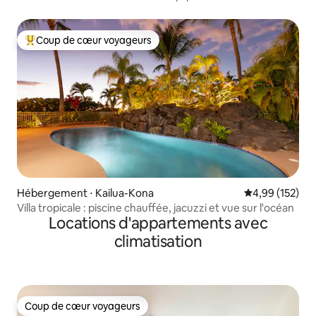
Piscine • Lanai
Coup de cœur voyageurs
Coups de cœur voyageurs les plus appréciés
Hébergement ⋅ Kailua-Kona
Évaluation moy
4,99 (152)
Villa tropicale : piscine chauffée, jacuzzi et vue sur l'océan
Locations d'appartements avec
climatisation
Coup de cœur voyageurs
Coup de cœur voyageurs