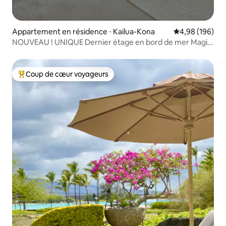
Appartement en résidence ⋅ Kailua-Kona
Évaluation moy
4,98 (196)
NOUVEAU ! UNIQUE Dernier étage en bord de mer Magic
Sands Beach
Coup de cœur voyageurs
Coups de cœur voyageurs les plus appréciés