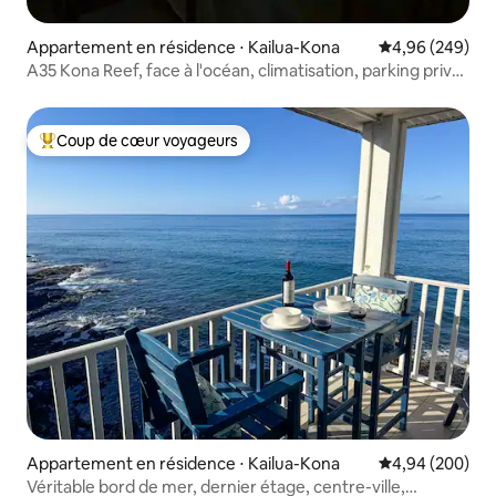
Appartement en résidence ⋅ Kailua-Kona
Évaluation moy
4,96 (249)
A35 Kona Reef, face à l'océan, climatisation, parking privé
gratuit
Coup de cœur voyageurs
Coups de cœur voyageurs les plus appréciés
Appartement en résidence ⋅ Kailua-Kona
Évaluation moy
4,94 (200)
Véritable bord de mer, dernier étage, centre-ville,