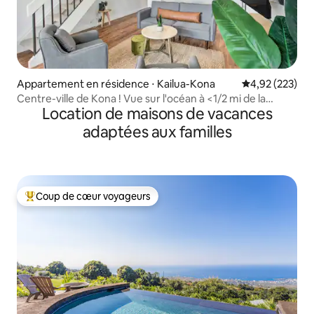
Appartement en résidence ⋅ Kailua-Kona
Évaluation moy
4,92 (223)
Centre-ville de Kona ! Vue sur l'océan à <1/2 mi de la
Location de maisons de vacances
plage !
adaptées aux familles
Coup de cœur voyageurs
Coups de cœur voyageurs les plus appréciés