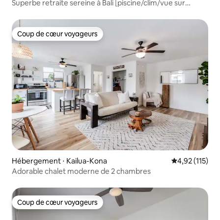
Superbe retraite sereine à Bali [piscine/clim/vue sur
l'océan]
Coup de cœur voyageurs
Coup de cœur voyageurs
Hébergement ⋅ Kailua-Kona
Évaluation moy
4,92 (115)
Adorable chalet moderne de 2 chambres
Coup de cœur voyageurs
Coup de cœur voyageurs