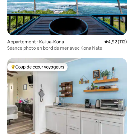
Appartement ⋅ Kailua-Kona
Évaluation moy
4,92 (112)
Séance photo en bord de mer avec Kona Nate
Coup de cœur voyageurs
Coups de cœur voyageurs les plus appréciés