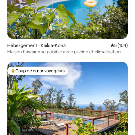
Hébergement ⋅ Kailua-Kona
Évaluation 
5 (104)
Maison hawaïenne paisible avec piscine et climatisation
Coup de cœur voyageurs
Coups de cœur voyageurs les plus appréciés