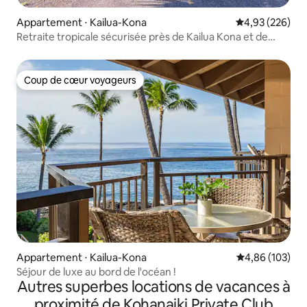
Appartement ⋅ Kailua-Kona
Évaluation moy
4,93 (226)
Retraite tropicale sécurisée près de Kailua Kona et de
l'océan.
Coup de cœur voyageurs
Coup de cœur voyageurs
Appartement ⋅ Kailua-Kona
Évaluation moy
4,86 (103)
Séjour de luxe au bord de l'océan !
Autres superbes locations de vacances à
proximité de Kohanaiki Private Club