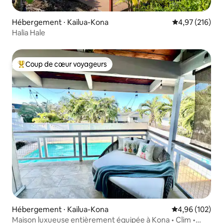
Hébergement ⋅ Kailua-Kona
Évaluation moy
4,97 (216)
Halia Hale
Coup de cœur voyageurs
Coups de cœur voyageurs les plus appréciés
Hébergement ⋅ Kailua-Kona
Évaluation moy
4,96 (102)
Maison luxueuse entièrement équipée à Kona • Clim •