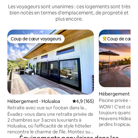
Les voyageurs sont unanimes : ces logements sont très
bien notés en termes d'emplacement, de propreté et
plus encore.
Coup de cœur voyageurs
Coup de cœur 
Coup de cœur voyageurs
Coups de cœur vo
Hébergement ⋅ Ka
Piscine privée - Vu
Hébergement ⋅ Holualoa
Évaluation moyenne sur la base
4,9 (165)
quelques minutes 
WOW ! C'est ce qu
Retraite avec vue sur l'océan dans la
toujours quand ils
campagne de Kona
Évadez-vous dans une retraite privée de
Heavens Hideaway — Entou
2 chambres sur 3 acres luxuriants à
jardins tropicaux l
Holualoa, où l'efficacité de style hôtelier
fruitiers exotiques
rencontre le charme de l'île. Montez sur
cette propriété d
le lanai pour une vue imprenable sur