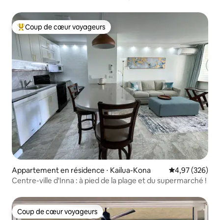
climatisation, parking
Coup de cœur voyageurs
Coups de cœur voyageurs les plus appréciés
Appartement en résidence ⋅ Kailua-Kona
Évaluation moy
4,97 (326)
Centre-ville d'Inna : à pied de la plage et du supermarché !
Coup de cœur voyageurs
Coup de cœur voyageurs