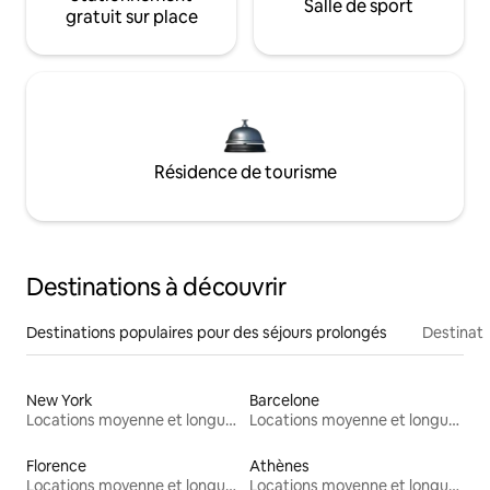
Salle de sport
gratuit sur place
Résidence de tourisme
Destinations à découvrir
Destinations populaires pour des séjours prolongés
Destinati
New York
Barcelone
Locations moyenne et longue durée
Locations moyenne et longue durée
Florence
Athènes
Locations moyenne et longue durée
Locations moyenne et longue durée