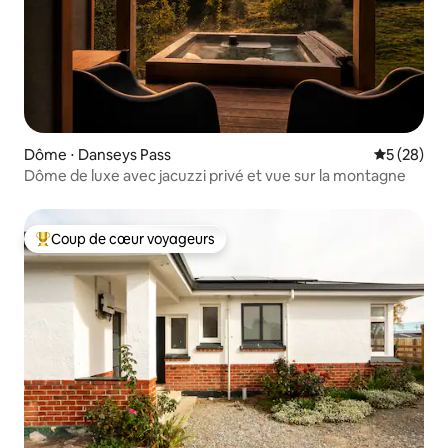
Dôme ⋅ Danseys Pass
Évaluation
5 (28)
Dôme de luxe avec jacuzzi privé et vue sur la montagne
Coup de cœur voyageurs
Coups de cœur voyageurs les plus appréciés