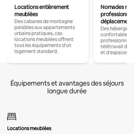
Locations entièrement
Nomades num
meublées
professionnel
déplacement
Des cabanes de montagne
paisibles aux appartements
Des hébergem
urbains pratiques, ces
confortables p
locations meublées offrent
professionnels
tous les équipements d'un
télétravail dis
logement standard.
et d'espaces de
Équipements et avantages des séjours
longue durée
Locations meublées