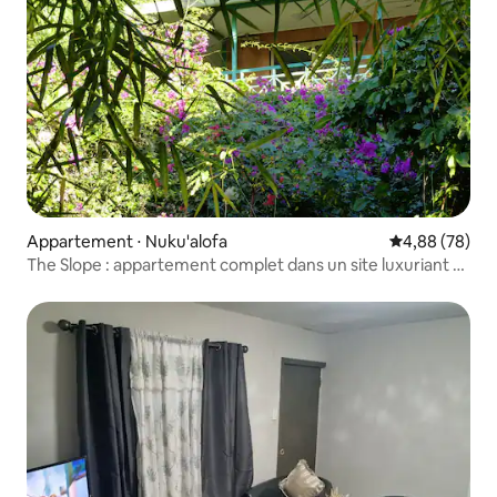
Appartement ⋅ Nuku'alofa
Évaluation mo
4,88 (78)
The Slope : appartement complet dans un site luxuriant et
isolé