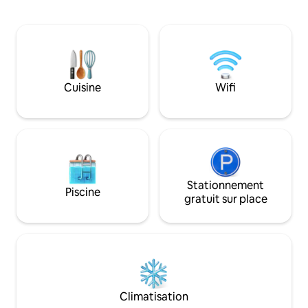
bain attenante VENTILATEURS de
pour les voyageurs d'affai
refroidissement dans toutes les autres
de l'emplacement
pièces. Connexion Wi-Fi illimitée
l'autre côté de la route *Tanoa
GRATUITE. Profitez d’une cuisine
4 minutes à pied *Centre-ville, cafés et
entièrement équipée avec une plaque
boulangerie à 9 minutes
de cuisson, un four micro-ondes, un
l'eau et piste à 4 mi
réfrigérateur et des produits de base.
2 minutes à pied d
Cuisine
Wifi
Salles d’eau nouvellement rénovées
Haut-commissariat 
avec eau chaude. Salle de lavage avec
Reserve Bank
lave-linge, fer à repasser et cordes à
linge d'intérieur/extérieur. Propriété
fermée avec caméra de surveillance
extérieure.
Stationnement
Piscine
gratuit sur place
Climatisation