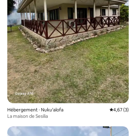
Hébergement ⋅ Nuku'alofa
Évaluation m
4,67 (3)
La maison de Sesilia