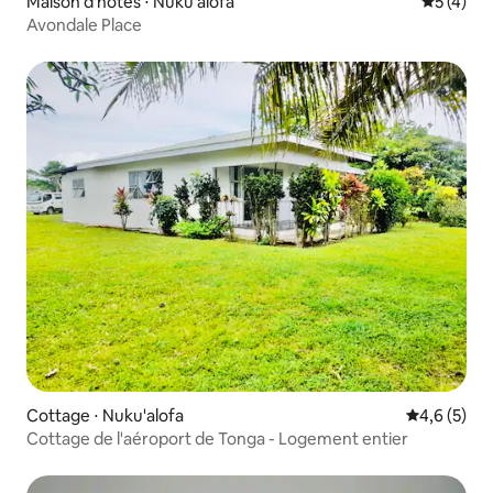
Maison d'hôtes ⋅ Nuku'alofa
Évaluatio
5 (4)
Avondale Place
Cottage ⋅ Nuku'alofa
Évaluation 
4,6 (5)
Cottage de l'aéroport de Tonga - Logement entier