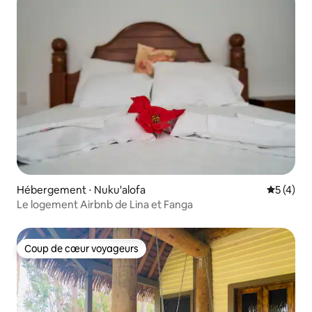
Hébergement ⋅ Nuku'alofa
Évaluatio
5 (4)
Le logement Airbnb de Lina et Fanga
Coup de cœur voyageurs
Coup de cœur voyageurs