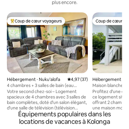
plus encore.
Coup de cœur voyageurs
Coup de cœur vo
Coups de cœur voyageurs les plus appréciés
Coup de cœur vo
Hébergement ⋅ Nuku'alofa
Évaluation moyenne sur la base
4,97 (37)
Hébergement ⋅ Nu
4 chambres + 3 salles de bain (eau
Maison blanche mo
chaude) + WIFI gratuit + TV Netflix
Nuku'alofa
Votre second chez-soi – Logement
Profitez d'une ex
spacieux de 4 chambres avec 3 salles de
ce logement situé 
bain complètes, doté d'un salon élégant,
offrant 2 chambres 
d'une salle de télévision (télévision
une maison moder
Équipements populaires dans les
connectée + Netflix) et d'un grand
maison fermée à clé. Confo
espace repas. Climatisation dans
commodité 🍃 *Climatisation *Eau
locations de vacances à Kolonga
chacune des 2 chambres avec salle de
chaude * Wifi gratuit *Espace de travail