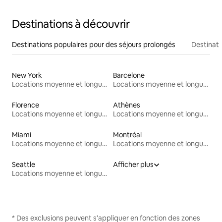
Destinations à découvrir
Destinations populaires pour des séjours prolongés
Destinati
New York
Barcelone
Locations moyenne et longue durée
Locations moyenne et longue durée
Florence
Athènes
Locations moyenne et longue durée
Locations moyenne et longue durée
Miami
Montréal
Locations moyenne et longue durée
Locations moyenne et longue durée
Seattle
Afficher plus
Locations moyenne et longue durée
* Des exclusions peuvent s'appliquer en fonction des zones