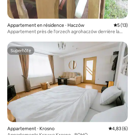
Appartement en résidence ⋅ Haczów
Évaluation
5 (13)
Appartement près de l'orzech agrohaczów derrière la
rivière
Superhôte
Superhôte
Appartement ⋅ Krosno
Évaluation m
4,83 (6)
Appartements Krzywa Krosno - BOHO