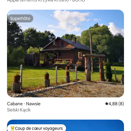
Superhôte
Superhôte
Cabane ⋅ Nawsie
Évaluation m
4,88 (8)
Sielski Kącik
Coup de cœur voyageurs
Coups de cœur voyageurs les plus appréciés