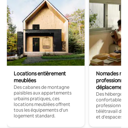
Locations entièrement
Nomades num
meublées
professionnel
déplacement
Des cabanes de montagne
paisibles aux appartements
Des hébergem
urbains pratiques, ces
confortables p
locations meublées offrent
professionnels
tous les équipements d'un
télétravail dis
logement standard.
et d'espaces de