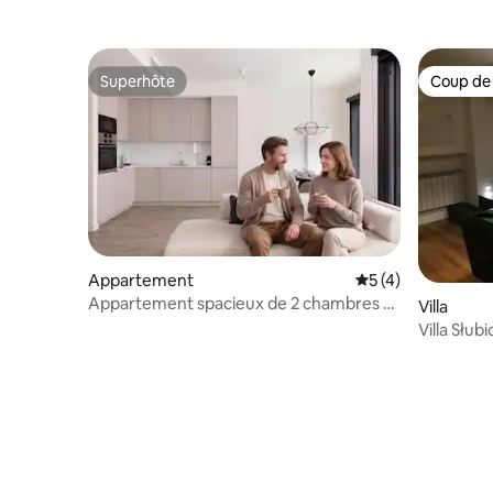
confortable près de Varsovie
de Varsov
Superhôte
Coup de
Superhôte
Coup de
Appartement
Évaluation moyenn
5 (4)
Appartement spacieux de 2 chambres à
Villa
proximité du M2
Villa Słubi