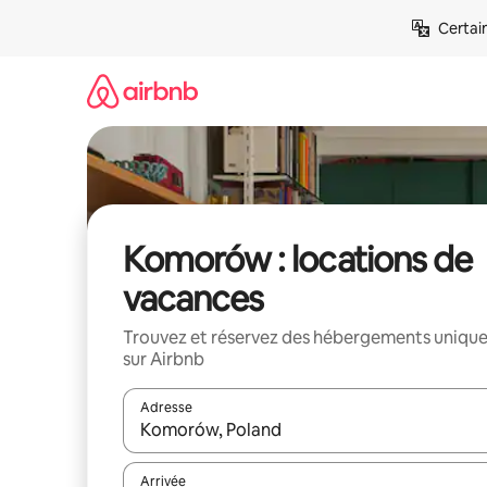
Aller
Certai
directement
au
contenu
Komorów : locations de
vacances
Trouvez et réservez des hébergements uniqu
sur Airbnb
Adresse
Lorsque les résultats s'affichent, utilisez les flèc
Arrivée