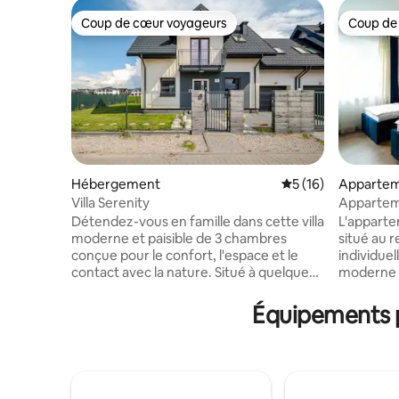
Coup de cœur voyageurs
Coup de
Coup de cœur voyageurs
Coup de
Hébergement
Évaluation moyenne
5 (16)
Apparte
Villa Serenity
Appartem
Détendez-vous en famille dans cette villa
L'apparte
moderne et paisible de 3 chambres
situé au 
conçue pour le confort, l'espace et le
individuel
contact avec la nature. Situé à quelques
moderne d
minutes seulement de la ville, mais au
compose 
cœur d'un environnement calme, il offre
cuisine, d
Équipements p
le parfait équilibre entre confort et
d'un hall 
évasion. Profitez d'un jardin privé, de
maximum 
soirées agréables autour d'un foyer et
fumeuses. 
d'un espace de jeu pour les enfants. À
réfrigéra
l'intérieur, une maison moderne
à inductio