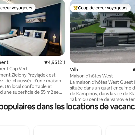
 cœur voyageurs
Coup de cœur voyageurs
 cœur voyageurs
Coups de cœur voyageurs les p
 sur la base de 16 commentaires : 5 sur 5
ment
Évaluation moyenne sur la base de 21 comme
4,95 (21)
ent Cap Vert
Villa
É
ment Zielony Przylądek est
Maison d'hôtes West
rez-de-chaussée d'une maison
La maison d'hôtes West Guest 
le. Un local confortable et
située dans un quartier calme d
'une superficie de 55 m2 se
de Kampinos, dans la ville de Kl
de deux chambres, d'une
12 km du centre de Varsovie (e
'une salle de bain, de toilettes et
opulaires dans les locations de vaca
20 minutes en voiture). Nous vous
d'entrée. Il est conçu pour un
proposons une maison de 165 
de 6 personnes non-
entièrement équipée, quatre 
Il est équipé de Wi-Fi, TV,
bien meublées et confortables
teur, four, micro-ondes, plaque
cuisine, deux salles de bains, u
n, lave-vaisselle, lave-linge,
pour deux voitures et des plac