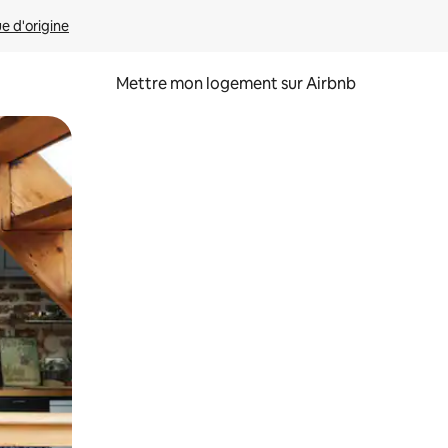
ue d'origine
Mettre mon logement sur Airbnb
sant glisser.