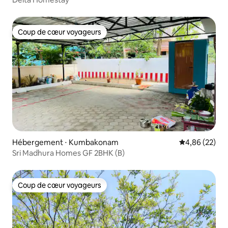
Coup de cœur voyageurs
Coup de cœur voyageurs
Hébergement ⋅ Kumbakonam
Évaluation mo
4,86 (22)
Sri Madhura Homes GF 2BHK (B)
Coup de cœur voyageurs
Coup de cœur voyageurs