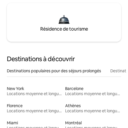
Résidence de tourisme
Destinations à découvrir
Destinations populaires pour des séjours prolongés
Destinati
New York
Barcelone
Locations moyenne et longue durée
Locations moyenne et longue durée
Florence
Athènes
Locations moyenne et longue durée
Locations moyenne et longue durée
Miami
Montréal
Locations moyenne et longue durée
Locations moyenne et longue durée