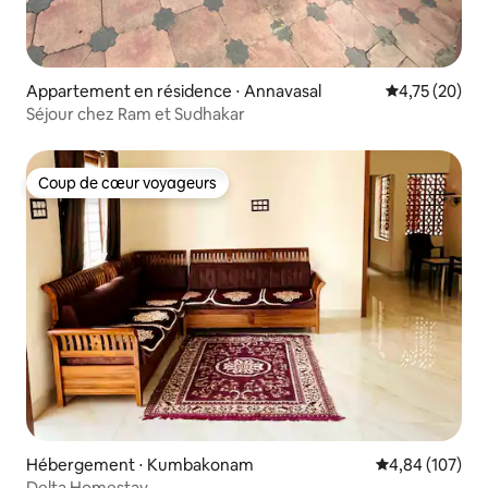
Appartement en résidence ⋅ Annavasal
Évaluation mo
4,75 (20)
Séjour chez Ram et Sudhakar
Coup de cœur voyageurs
Coup de cœur voyageurs
Hébergement ⋅ Kumbakonam
Évaluation moy
4,84 (107)
Delta Homestay