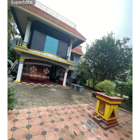
Superhôte
Superhôte