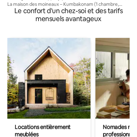
La maison des moineaux – Kumbakonam (1 chambre,
Le confort d'un chez-soi et des tarifs
1 salle de bain, 1 cuisine, premier étage)
mensuels avantageux
Locations entièrement
Nomades num
meublées
professionnel