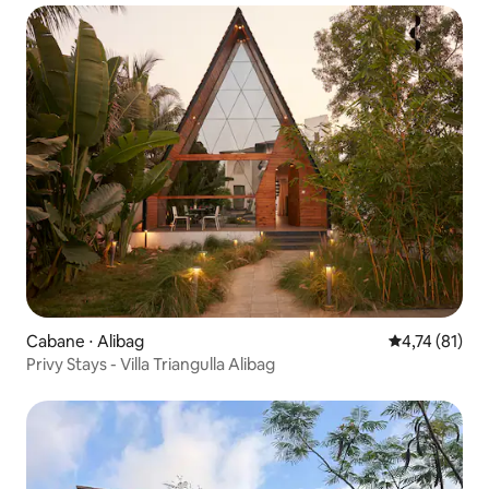
Cabane ⋅ Alibag
Évaluation mo
4,74 (81)
Privy Stays - Villa Triangulla Alibag