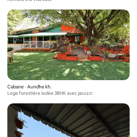
Cabane ⋅ Aundhe kh.
Loge forestière isolée 3BHK avec jacuzzi