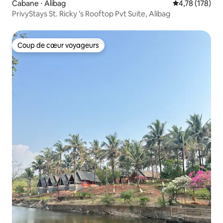
Cabane ⋅ Alibag
Évaluation moy
4,78 (178)
PrivyStays St. Ricky 's Rooftop Pvt Suite, Alibag
Coup de cœur voyageurs
Coup de cœur voyageurs