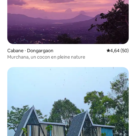
Cabane ⋅ Dongargaon
Évaluation mo
4,64 (50)
Murchana, un cocon en pleine nature