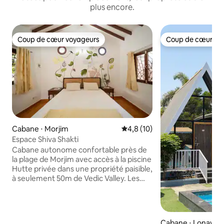
plus encore.
Coup de cœur voyageurs
Coup de cœur vo
Coup de cœur voyageurs
Coup de cœur vo
Cabane ⋅ Morjim
Évaluation moyenne sur la bas
4,8 (10)
Espace Shiva Shakti
Cabane autonome confortable près de
la plage de Morjim avec accès à la piscine
Hutte privée dans une propriété paisible,
à seulement 50m de Vedic Valley. Les
propriétaires vivent dans la maison
principale ; les voyageurs ont leur propre
entrée. À 7-9 min à pied de la plage, il
dispose d'une cuisine extérieure, d'une
Cabane ⋅ Lonavala