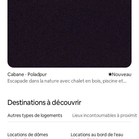
Cabane ⋅ Poladpur
Nouvel hébe
Nouveau
Escapade dans la nature avec chalet en bois, piscine et
danse de la pluie
Destinations à découvrir
Autres types de logements
Lieux incontournables à proximit
Locations de dômes
Locations au bord de l'eau