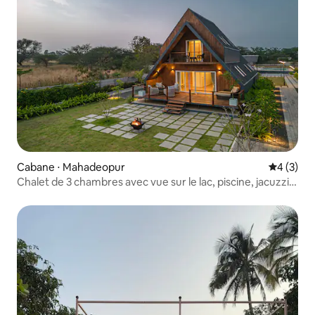
Cabane ⋅ Mahadeopur
Évaluatio
4 (3)
Chalet de 3 chambres avec vue sur le lac, piscine, jacuzzi
et immense pelouse