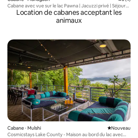
Cabane avec vue sur le lac Pawna | Jacuzzi privé | Séjour
Location de cabanes acceptant les
en couple
animaux
Cabane ⋅ Mulshi
Nouvel hébe
Nouveau
Cosmicstays Lake County - Maison au bord du lac avec