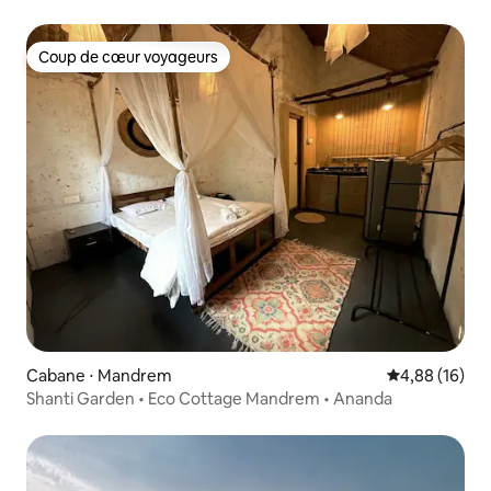
vue au coucher du soleil
Coup de cœur voyageurs
Coup de cœur voyageurs
Cabane ⋅ Mandrem
Évaluation mo
4,88 (16)
Shanti Garden • Eco Cottage Mandrem • Ananda