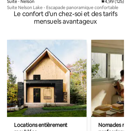
Suite ⋅ Nelson
Évaluation moy
4,99 (125)
Suite Nelson Lake - Escapade panoramique confortable
Le confort d'un chez-soi et des tarifs
mensuels avantageux
Locations entièrement
Nomades num