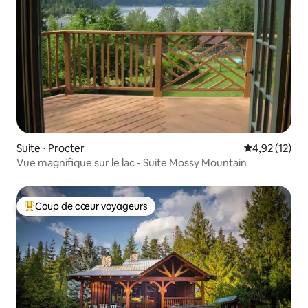
Suite ⋅ Procter
Évaluation mo
4,92 (12)
Vue magnifique sur le lac - Suite Mossy Mountain
Coup de cœur voyageurs
Coups de cœur voyageurs les plus appréciés