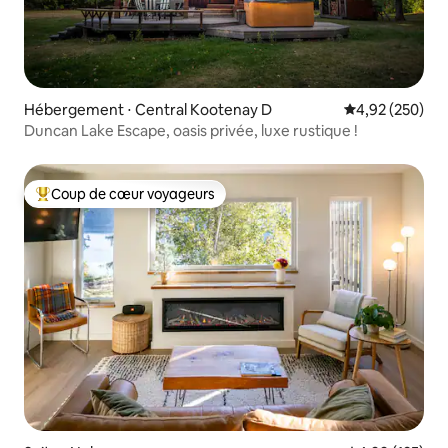
Hébergement ⋅ Central Kootenay D
Évaluation moy
4,92 (250)
Duncan Lake Escape, oasis privée, luxe rustique !
Coup de cœur voyageurs
Coups de cœur voyageurs les plus appréciés