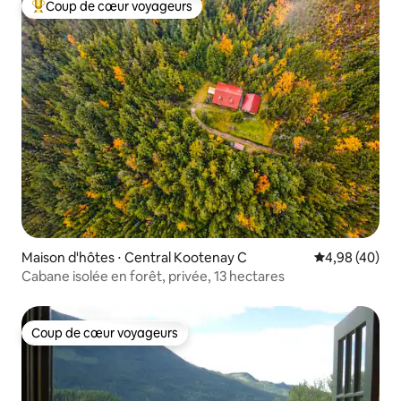
Coup de cœur voyageurs
Coups de cœur voyageurs les plus appréciés
Maison d'hôtes ⋅ Central Kootenay C
Évaluation mo
4,98 (40)
Cabane isolée en forêt, privée, 13 hectares
Coup de cœur voyageurs
Coup de cœur voyageurs